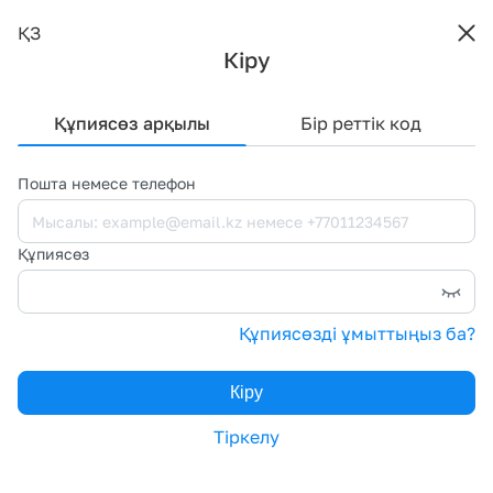
ҚЗ
Кіру
Құпиясөз арқылы
Бір реттік код
Пошта немесе телефон
Құпиясөз
Құпиясөзді ұмыттыңыз ба?
Кіру
Тіркелу