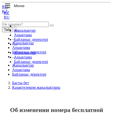
RU
KZ
KZ
RU
...
Табу
Жаңалықтар
Анықтама
...
Байланыс деректері
Жаңалықтар
...
Анықтама
Байланыс деректері
Жаңалықтар
...
Анықтама
Байланыс деректері
Жаңалықтар
Анықтама
Байланыс деректері
Басты бет
Қазақтелеком жаңалықтары
Об изменении номера бесплатной