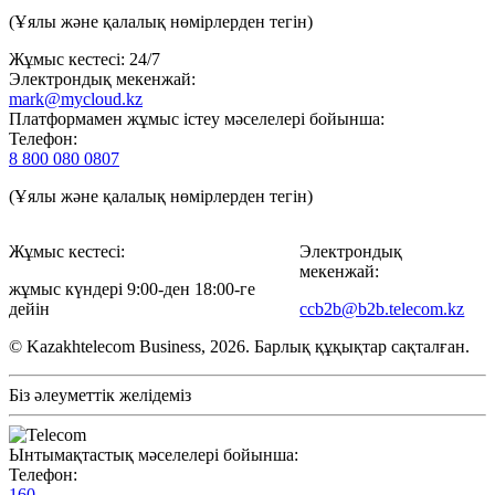
(Ұялы және қалалық нөмірлерден тегін)
Жұмыс кестесі: 24/7
Электрондық мекенжай:
mark@mycloud.kz
Платформамен жұмыс істеу мәселелері бойынша:
Телефон:
8 800 080 0807
(Ұялы және қалалық нөмірлерден тегін)
Жұмыс кестесі:
Электрондық
мекенжай:
жұмыс күндері 9:00-ден 18:00-ге
дейін
ccb2b@b2b.telecom.kz
© Kazakhtelecom Business, 2026. Барлық құқықтар сақталған.
Біз әлеуметтік желідеміз
Ынтымақтастық мәселелері бойынша:
Телефон:
160