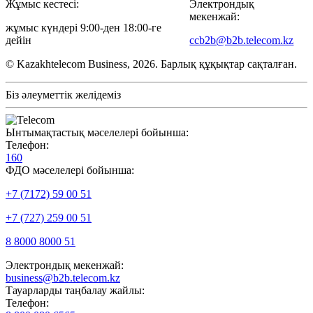
Жұмыс кестесі:
Электрондық
мекенжай:
жұмыс күндері 9:00-ден 18:00-ге
дейін
ccb2b@b2b.telecom.kz
© Kazakhtelecom Business, 2026. Барлық құқықтар сақталған.
Біз әлеуметтік желідеміз
Ынтымақтастық мәселелері бойынша:
Телефон:
160
ФДО мәселелері бойынша:
+7 (7172) 59 00 51
+7 (727) 259 00 51
8 8000 8000 51
Электрондық мекенжай:
business@b2b.telecom.kz
Тауарларды таңбалау жайлы:
Телефон: