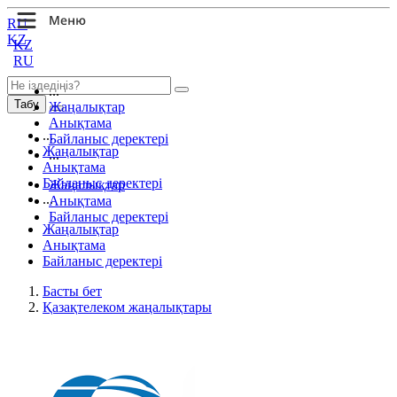
RU
KZ
KZ
RU
...
Табу
Жаңалықтар
Анықтама
...
Байланыс деректері
Жаңалықтар
...
Анықтама
Байланыс деректері
Жаңалықтар
...
Анықтама
Байланыс деректері
Жаңалықтар
Анықтама
Байланыс деректері
Басты бет
Қазақтелеком жаңалықтары