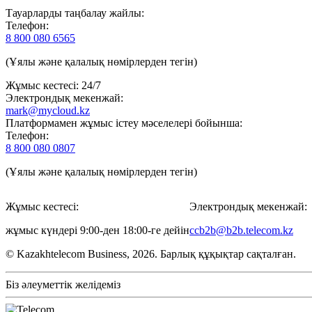
Тауарларды таңбалау жайлы:
Телефон:
8 800 080 6565
(Ұялы және қалалық нөмірлерден тегін)
Жұмыс кестесі: 24/7
Электрондық мекенжай:
mark@mycloud.kz
Платформамен жұмыс істеу мәселелері бойынша:
Телефон:
8 800 080 0807
(Ұялы және қалалық нөмірлерден тегін)
Жұмыс кестесі:
Электрондық мекенжай:
жұмыс күндері 9:00-ден 18:00-ге дейін
ccb2b@b2b.telecom.kz
© Kazakhtelecom Business, 2026. Барлық құқықтар сақталған.
Біз әлеуметтік желідеміз