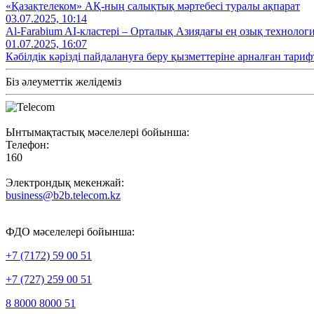
«Қазақтелеком» АҚ-ның салықтық мәртебесі туралы ақпарат
03.07.2025, 10:14
Al‑Farabium AI‑кластері – Орталық Азиядағы ең озық технолог
01.07.2025, 16:07
Кәбілдік кәрізді пайдалануға беру қызметтеріне арналған тариф
Біз әлеуметтік желідеміз
Ынтымақтастық мәселелері бойынша:
Телефон:
160
Электрондық мекенжай:
business@b2b.telecom.kz
ФДО мәселелері бойынша:
+7 (7172) 59 00 51
+7 (727) 259 00 51
8 8000 8000 51