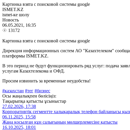
Картинка взята с поисковой системы google
ISMET.KZ
ismet-ке шолу
Новость
06.05.2021, 16:35
13172
Картинка взята с поисковой системы google
Дирекция информационных систем АО "Казахтелеком" сообщает
платформы ISMET.KZ.
В это период не будут функционировать ряд услуг: подача заяв
услугам Казахтелекома и ОФД.
Просим извинить за временные неудобства!
#казахстан
#тег
#бизнес
Осы жаңалықпен бөлісіңіз:
Тақырыпқа қатысты ұсыныстар
27.02.2026, 17:38
Корпоративтік сегментте халықаралық телефон байланысы қызм
06.11.2025, 15:58
Жаңа қосылған құн салығының мөлшерлемесіне қатысты
16.10.2025, 18:01