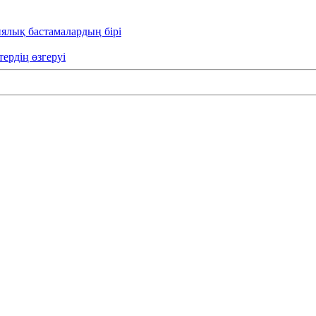
иялық бастамалардың бірі
тердің өзгеруі