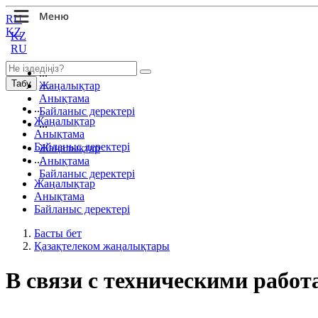
RU
KZ
KZ
RU
...
Табу
Жаңалықтар
Анықтама
...
Байланыс деректері
Жаңалықтар
...
Анықтама
Байланыс деректері
Жаңалықтар
...
Анықтама
Байланыс деректері
Жаңалықтар
Анықтама
Байланыс деректері
Басты бет
Қазақтелеком жаңалықтары
В связи с техническими рабо