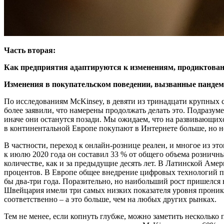
Часть вторая:
Как предприятия адаптируются к изменениям, продиктова
Изменения в покупательском поведении, вызванные пандеми
По исследованиям McKinsey, в девяти из тринадцати крупных с
более заявили, что намерены продолжать делать это. Подразум
иначе они останутся позади. Мы ожидаем, что на развивающихс
в континентальной Европе покупают в Интернете больше, но н
В частности, переход к онлайн-рознице реален, и многое из э
к июлю 2020 года он составил 33 % от общего объема розничн
количестве, как и за предыдущие десять лет. В Латинской Амер
процентов. В Европе общее внедрение цифровых технологий по
бы два-три года. Поразительно, но наибольший рост пришелся
Швейцария имели три самых низких показателя уровня проникн
соответственно – а это больше, чем на любых других рынках.
Тем не менее, если копнуть глубже, можно заметить несколько