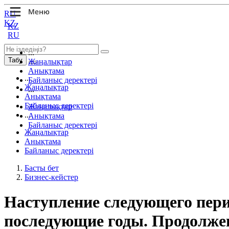
RU
KZ
KZ
RU
...
Табу
Жаңалықтар
Анықтама
...
Байланыс деректері
Жаңалықтар
...
Анықтама
Байланыс деректері
Жаңалықтар
...
Анықтама
Байланыс деректері
Жаңалықтар
Анықтама
Байланыс деректері
Басты бет
Бизнес-кейстер
Наступление следующего пери
последующие годы. Продолжен