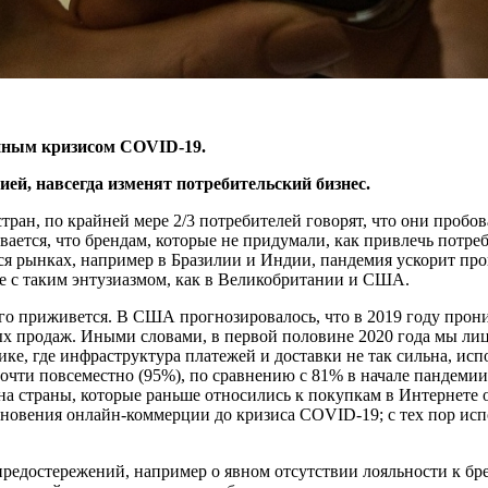
нным кризисом COVID-19.
ей, навсегда изменят потребительский бизнес.
тран, по крайней мере 2/3 потребителей говорят, что они пробо
евается, что брендам, которые не придумали, как привлечь потр
я рынках, например в Бразилии и Индии, пандемия ускорит проц
е с таким энтузиазмом, как в Великобритании и США.
того приживется. В США прогнозировалось, что в 2019 году про
ых продаж. Иными словами, в первой половине 2020 года мы ли
ике, где инфраструктура платежей и доставки не так сильна, исп
чти повсеместно (95%), по сравнению с 81% в начале пандемии.
 на страны, которые раньше относились к покупкам в Интернете
овения онлайн-коммерции до кризиса COVID-19; с тех пор испо
 предостережений, например о явном отсутствии лояльности к б