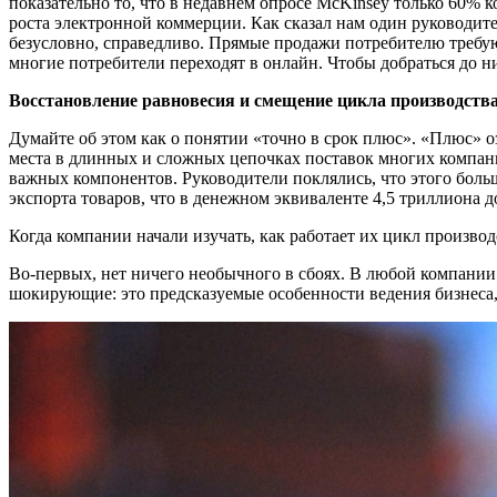
показательно то, что в недавнем опросе McKinsey только 60% 
роста электронной коммерции. Как сказал нам один руководител
безусловно, справедливо. Прямые продажи потребителю требую
многие потребители переходят в онлайн. Чтобы добраться до н
Восстановление равновесия и смещение цикла производства
Думайте об этом как о понятии «точно в срок плюс». «Плюс» 
места в длинных и сложных цепочках поставок многих компаний
важных компонентов. Руководители поклялись, что этого больш
экспорта товаров, что в денежном эквиваленте 4,5 триллиона д
Когда компании начали изучать, как работает их цикл производ
Во-первых, нет ничего необычного в сбоях. В любой компании м
шокирующие: это предсказуемые особенности ведения бизнеса