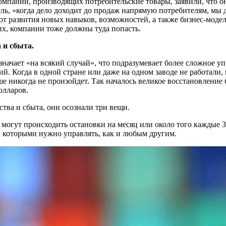
компаний, производящих потребительские товары, заявили, что о
ь, «когда дело доходит до продаж напрямую потребителям, мы де
т развития новых навыков, возможностей, а также бизнес-модел
их, компании тоже должны туда попасть.
 и сбыта.
означает «на всякий случай», что подразумевает более сложное
. Когда в одной стране или даже на одном заводе не работали, 
е никогда не произойдет. Так началось великое восстановление 
олларов.
ства и сбыта, они осознали три вещи.
огут происходить остановки на месяц или около того каждые 3,7
, которыми нужно управлять, как и любым другим.