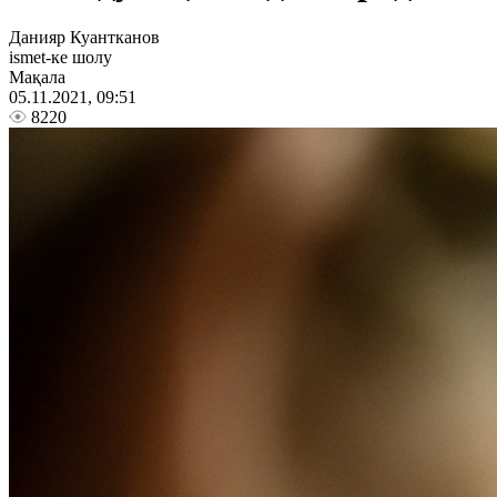
Данияр Куантканов
ismet-ке шолу
Мақала
05.11.2021, 09:51
8220