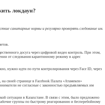
жить локдаун?
кие санитарные нормы и регулярно проверять следование им.
етов.
ественного досуга через цифровой видео контроль. При этом,
ении от следования карантинному режиму в адрес
о, нужно идти по пути контролирования через Face ID, через
 на своей странице в Facebook Палата «Атамекен»
риниматели не согласные с законностью предъявляемых им
ой ситуации в Казахстане. В связи с этим, было предложено
 рабочие группы по быстрому реагированию и бесперебойному