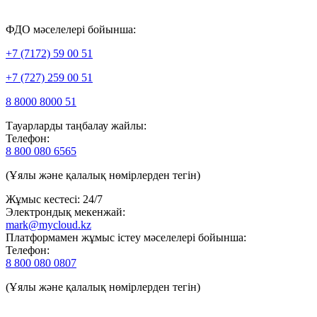
ФДО мәселелері бойынша:
+7 (7172) 59 00 51
+7 (727) 259 00 51
8 8000 8000 51
Тауарларды таңбалау жайлы:
Телефон:
8 800 080 6565
(Ұялы және қалалық нөмірлерден тегін)
Жұмыс кестесі: 24/7
Электрондық мекенжай:
mark@mycloud.kz
Платформамен жұмыс істеу мәселелері бойынша:
Телефон:
8 800 080 0807
(Ұялы және қалалық нөмірлерден тегін)