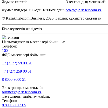
Жұмыс кестесі:
Электрондық мекенжай:
жұмыс күндері 9:00-ден 18:00-ге дейін
ccb2b@b2b.telecom.kz
© Kazakhtelecom Business, 2026. Барлық құқықтар сақталған.
Біз әлеуметтік желідеміз
Ынтымақтастық мәселелері бойынша:
Телефон:
160
ФДО мәселелері бойынша:
+7 (7172) 59 00 51
+7 (727) 259 00 51
8 8000 8000 51
Электрондық мекенжай:
business@b2b.telecom.kz
Тауарларды таңбалау жайлы:
Телефон:
8 800 080 6565