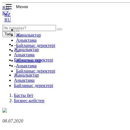
RU
KZ
KZ
RU
...
Табу
Жаңалықтар
Анықтама
...
Байланыс деректері
Жаңалықтар
...
Анықтама
Байланыс деректері
Жаңалықтар
...
Анықтама
Байланыс деректері
Жаңалықтар
Анықтама
Байланыс деректері
Басты бет
Бизнес-кейстер
08.07.2020