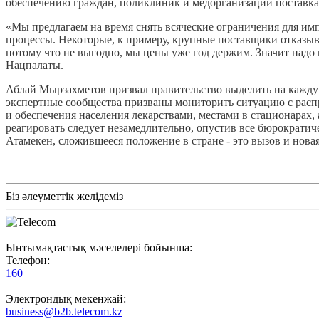
обеспечению граждан, поликлиник и медорганизаций поставка
«Мы предлагаем на время снять всяческие ограничения для им
процессы. Некоторые, к примеру, крупные поставщики отказыва
потому что не выгодно, мы цены уже год держим. Значит надо 
Нацпалаты.
Аблай Мырзахметов призвал правительство выделить на кажд
экспертные сообщества призваны мониторить ситуацию с расп
и обеспечения населения лекарствами, местами в стационарах,
реагировать следует незамедлительно, опустив все бюрократи
Атамекен, сложившееся положение в стране - это вызов и нова
Біз әлеуметтік желідеміз
Ынтымақтастық мәселелері бойынша:
Телефон:
160
Электрондық мекенжай:
business@b2b.telecom.kz