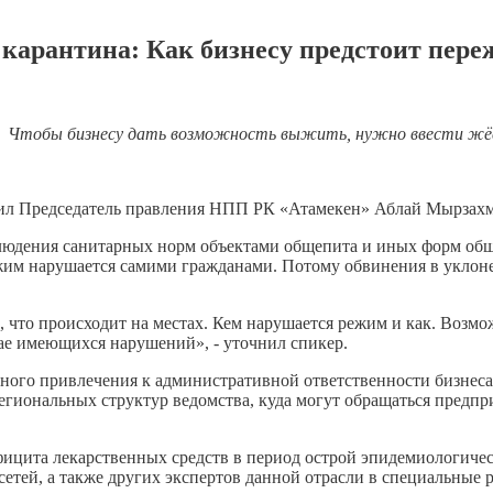
 карантина: Как бизнесу предстоит пере
Чтобы бизнесу дать возможность выжить, нужно ввести жёст
ил Председатель правления НПП РК «Атамекен» Аблай Мырзахм
блюдения санитарных норм объектами общепита и иных форм общ
ежим нарушается самими гражданами. Потому обвинения в уклон
то происходит на местах. Кем нарушается режим и как. Возможн
ае имеющихся нарушений», - уточнил спикер.
ного привлечения к административной ответственности бизнеса,
егиональных структур ведомства, куда могут обращаться предп
ицита лекарственных средств в период острой эпидемиологическ
етей, а также других экспертов данной отрасли в специальные