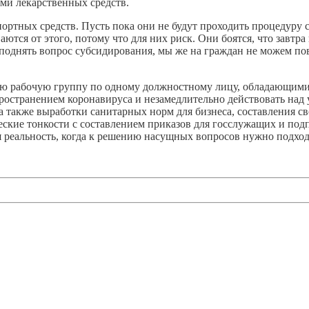
ми лекарственных средств.
портных средств. Пусть пока они не будут проходить процедуру
ются от этого, потому что для них риск. Они боятся, что завтр
поднять вопрос субсидирования, мы же на граждан не можем пов
ую рабочую группу по одному должностному лицу, обладающим
ространением коронавируса и незамедлительно действовать над
 а также выработки санитарных норм для бизнеса, составления 
ческие тонкости с составлением приказов для госслужащих и по
я реальность, когда к решению насущных вопросов нужно подход