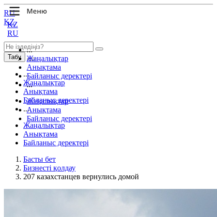
RU
KZ
KZ
RU
...
Табу
Жаңалықтар
Анықтама
...
Байланыс деректері
Жаңалықтар
...
Анықтама
Байланыс деректері
Жаңалықтар
...
Анықтама
Байланыс деректері
Жаңалықтар
Анықтама
Байланыс деректері
Басты бет
Бизнесті қолдау
207 казахстанцев вернулись домой