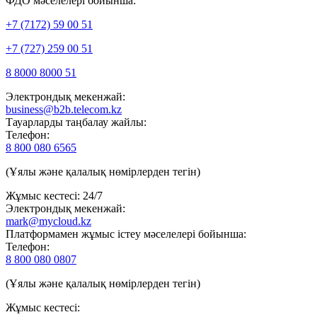
ФДО мәселелері бойынша:
+7 (7172) 59 00 51
+7 (727) 259 00 51
8 8000 8000 51
Электрондық мекенжай:
business@b2b.telecom.kz
Тауарларды таңбалау жайлы:
Телефон:
8 800 080 6565
(Ұялы және қалалық нөмірлерден тегін)
Жұмыс кестесі: 24/7
Электрондық мекенжай:
mark@mycloud.kz
Платформамен жұмыс істеу мәселелері бойынша:
Телефон:
8 800 080 0807
(Ұялы және қалалық нөмірлерден тегін)
Жұмыс кестесі: