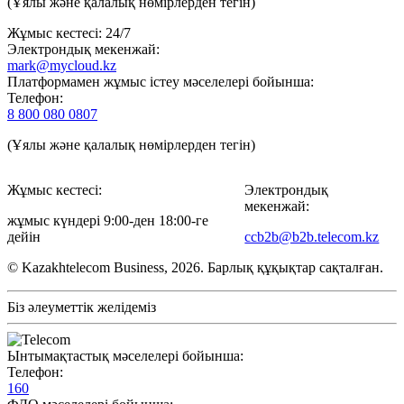
(Ұялы және қалалық нөмірлерден тегін)
Жұмыс кестесі: 24/7
Электрондық мекенжай:
mark@mycloud.kz
Платформамен жұмыс істеу мәселелері бойынша:
Телефон:
8 800 080 0807
(Ұялы және қалалық нөмірлерден тегін)
Жұмыс кестесі:
Электрондық
мекенжай:
жұмыс күндері 9:00-ден 18:00-ге
дейін
ccb2b@b2b.telecom.kz
© Kazakhtelecom Business, 2026. Барлық құқықтар сақталған.
Біз әлеуметтік желідеміз
Ынтымақтастық мәселелері бойынша:
Телефон:
160