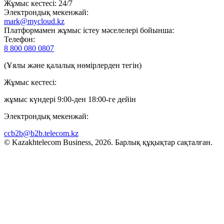
Жұмыс кестесі: 24/7
Электрондық мекенжай:
mark@mycloud.kz
Платформамен жұмыс істеу мәселелері бойынша:
Телефон:
8 800 080 0807
(Ұялы және қалалық нөмірлерден тегін)
Жұмыс кестесі:
жұмыс күндері 9:00-ден 18:00-ге дейін
Электрондық мекенжай:
ccb2b@b2b.telecom.kz
© Kazakhtelecom Business, 2026. Барлық құқықтар сақталған.