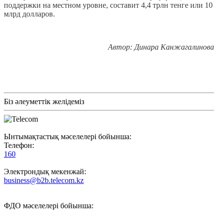
поддержки на местном уровне, составит 4,4 трлн тенге или 10
млрд долларов.
Автор: Динара Канжагалинова
Біз әлеуметтік желідеміз
Ынтымақтастық мәселелері бойынша:
Телефон:
160
Электрондық мекенжай:
business@b2b.telecom.kz
ФДО мәселелері бойынша: