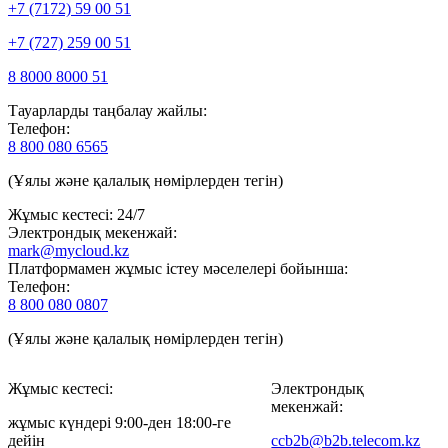
+7 (7172) 59 00 51
+7 (727) 259 00 51
8 8000 8000 51
Тауарларды таңбалау жайлы:
Телефон:
8 800 080 6565
(Ұялы және қалалық нөмірлерден тегін)
Жұмыс кестесі: 24/7
Электрондық мекенжай:
mark@mycloud.kz
Платформамен жұмыс істеу мәселелері бойынша:
Телефон:
8 800 080 0807
(Ұялы және қалалық нөмірлерден тегін)
Жұмыс кестесі:
Электрондық
мекенжай:
жұмыс күндері 9:00-ден 18:00-ге
дейін
ccb2b@b2b.telecom.kz