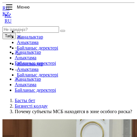
RU
KZ
KZ
RU
...
Табу
Жаңалықтар
Анықтама
...
Байланыс деректері
Жаңалықтар
...
Анықтама
Байланыс деректері
Жаңалықтар
...
Анықтама
Байланыс деректері
Жаңалықтар
Анықтама
Байланыс деректері
Басты бет
Бизнесті қолдау
Почему субъекты МСБ находятся в зоне особого риска?