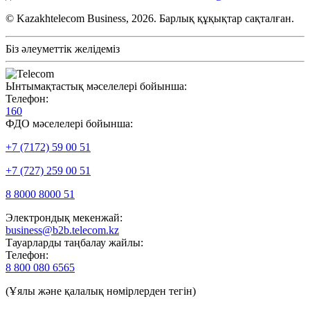
© Kazakhtelecom Business, 2026. Барлық құқықтар сақталған.
Біз әлеуметтік желідеміз
Ынтымақтастық мәселелері бойынша:
Телефон:
160
ФДО мәселелері бойынша:
+7 (7172) 59 00 51
+7 (727) 259 00 51
8 8000 8000 51
Электрондық мекенжай:
business@b2b.telecom.kz
Тауарларды таңбалау жайлы:
Телефон:
8 800 080 6565
(Ұялы және қалалық нөмірлерден тегін)