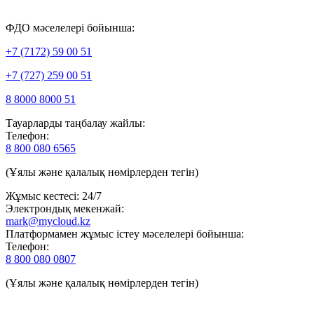
ФДО мәселелері бойынша:
+7 (7172) 59 00 51
+7 (727) 259 00 51
8 8000 8000 51
Тауарларды таңбалау жайлы:
Телефон:
8 800 080 6565
(Ұялы және қалалық нөмірлерден тегін)
Жұмыс кестесі: 24/7
Электрондық мекенжай:
mark@mycloud.kz
Платформамен жұмыс істеу мәселелері бойынша:
Телефон:
8 800 080 0807
(Ұялы және қалалық нөмірлерден тегін)