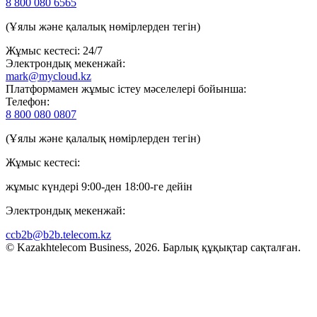
8 800 080 6565
(Ұялы және қалалық нөмірлерден тегін)
Жұмыс кестесі: 24/7
Электрондық мекенжай:
mark@mycloud.kz
Платформамен жұмыс істеу мәселелері бойынша:
Телефон:
8 800 080 0807
(Ұялы және қалалық нөмірлерден тегін)
Жұмыс кестесі:
жұмыс күндері 9:00-ден 18:00-ге дейін
Электрондық мекенжай:
ccb2b@b2b.telecom.kz
© Kazakhtelecom Business, 2026. Барлық құқықтар сақталған.