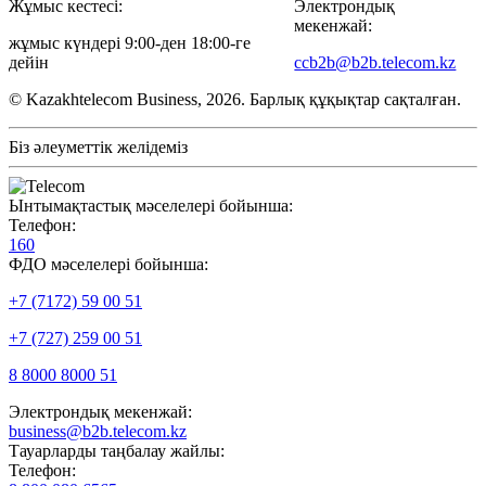
Жұмыс кестесі:
Электрондық
мекенжай:
жұмыс күндері 9:00-ден 18:00-ге
дейін
ccb2b@b2b.telecom.kz
© Kazakhtelecom Business, 2026. Барлық құқықтар сақталған.
Біз әлеуметтік желідеміз
Ынтымақтастық мәселелері бойынша:
Телефон:
160
ФДО мәселелері бойынша:
+7 (7172) 59 00 51
+7 (727) 259 00 51
8 8000 8000 51
Электрондық мекенжай:
business@b2b.telecom.kz
Тауарларды таңбалау жайлы:
Телефон: