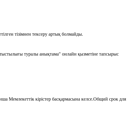
етілген тізімнен тексеру артық болмайды.
қатыстылығы туралы анықтама" онлайн қызметіне тапсырыс
нша Мемлекеттік кірістер басқармасына келсе.Общий срок для