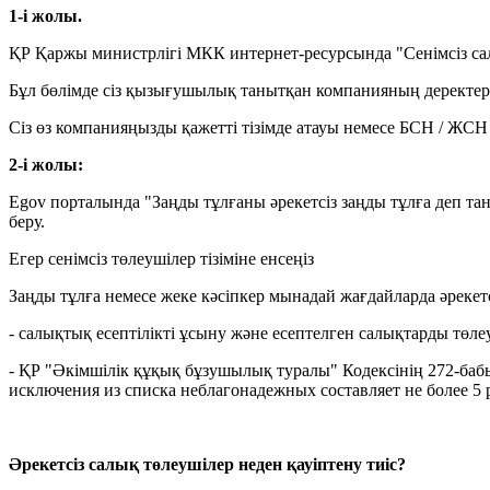
1-і жолы.
ҚР Қаржы министрлігі МКК интернет-ресурсында "Сенімсіз салы
Бұл бөлімде сіз қызығушылық танытқан компанияның деректерін
Сіз өз компанияңызды қажетті тізімде атауы немесе БСН / ЖСН 
2-і жолы:
Egov порталында "Заңды тұлғаны әрекетсіз заңды тұлға деп т
беру.
Егер сенімсіз төлеушілер тізіміне енсеңіз
Заңды тұлға немесе жеке кәсіпкер мынадай жағдайларда әрекетс
- салықтық есептілікті ұсыну және есептелген салықтарды төл
- ҚР "Әкімшілік құқық бұзушылық туралы" Кодексінің 272-баб
исключения из списка неблагонадежных составляет не более 5 
Әрекетсіз салық төлеушілер неден қауіптену тиіс?