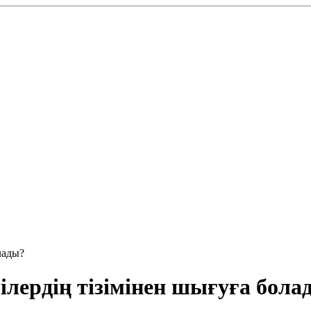
лады?
ілердің тізімінен шығуға бола