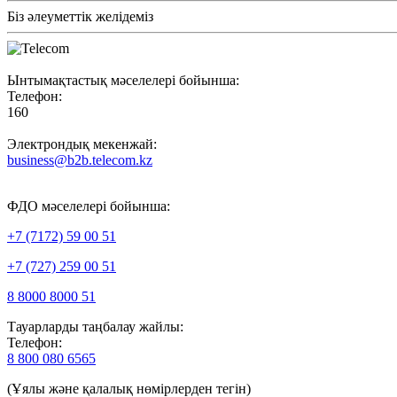
Біз әлеуметтік желідеміз
Ынтымақтастық мәселелері бойынша:
Телефон:
160
Электрондық мекенжай:
business@b2b.telecom.kz
ФДО мәселелері бойынша:
+7 (7172) 59 00 51
+7 (727) 259 00 51
8 8000 8000 51
Тауарларды таңбалау жайлы:
Телефон:
8 800 080 6565
(Ұялы және қалалық нөмірлерден тегін)