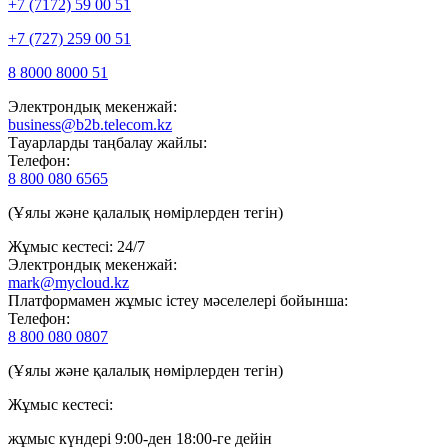
+7 (7172) 59 00 51
+7 (727) 259 00 51
8 8000 8000 51
Электрондық мекенжай:
business@b2b.telecom.kz
Тауарларды таңбалау жайлы:
Телефон:
8 800 080 6565
(Ұялы және қалалық нөмірлерден тегін)
Жұмыс кестесі: 24/7
Электрондық мекенжай:
mark@mycloud.kz
Платформамен жұмыс істеу мәселелері бойынша:
Телефон:
8 800 080 0807
(Ұялы және қалалық нөмірлерден тегін)
Жұмыс кестесі:
жұмыс күндері 9:00-ден 18:00-ге дейін