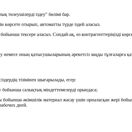
қ төлеушілерді іздеу" бөлімі бар.
 көрсете отырып, автоматты түрде іздей аласыз.
бойынша тексере аласыз. Сондай-ақ, өз контрагенттеріңізді көрс
ану немесе оның қатысушыларының әрекетсіз заңды тұлғаларға 
іздердің тізімінен шығарылады, егер:
еу бойынша салықтық міндеттемелерді орындаса;
ы бойынша әкімшілік материал жасау үшін орналасқан жері бойы
рабочих дней.