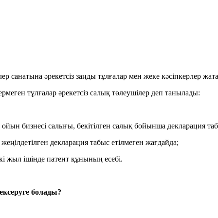
лер санатына әрекетсіз заңды тұлғалар мен жеке кәсіпкерлер жат
ермеген тұлғалар әрекетсіз салық төлеушілер деп танылады:
ін ойын бизнесі салығы, бекітілген салық бойынша декларация та
ін жеңілдетілген декларация табыс етілмеген жағдайда;
кі жыл ішінде патент құнының есебі.
тексеруге болады?