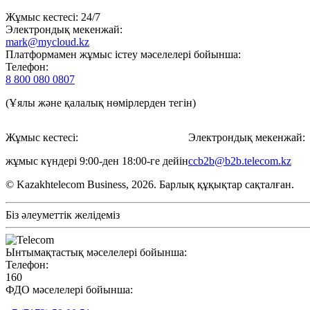
Жұмыс кестесі: 24/7
Электрондық мекенжай:
mark@mycloud.kz
Платформамен жұмыс істеу мәселелері бойынша:
Телефон:
8 800 080 0807
(Ұялы және қалалық нөмірлерден тегін)
Жұмыс кестесі:
Электрондық мекенжай:
жұмыс күндері 9:00-ден 18:00-ге дейін
ccb2b@b2b.telecom.kz
© Kazakhtelecom Business, 2026. Барлық құқықтар сақталған.
Біз әлеуметтік желідеміз
Ынтымақтастық мәселелері бойынша:
Телефон:
160
ФДО мәселелері бойынша: