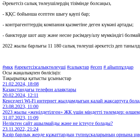
Әрекетсіз салық төлеушілердің тізімінде болсаңыз,
- ҚҚС бойынша есептен шығу қаупі бар;
- контрагенттердің компания қызметіне деген күмәні артады;
- банктерде шот ашу және несие рәсімдеу/алу мүмкіндігі болма
2022 жылы барлығы 11 180 салық төлеуші әрекетсіз деп танылд
#мкк
#әрекетсізсалықтөлеуші
#салықтар
#есеп
# айыппұлдар
Осы жаңалықпен бөлісіңіз:
Тақырыпқа қатысты ұсыныстар
21.02.2024, 18:08
Қазақстандағы телефон алаяқтары
20.02.2024, 12:11
Кеңседегі Wi-Fi интернет жылдамдығын қалай жақсартуға бол
23.08.2023, 11:00
2023 жылы «жеңілдетілген» ЖК үшін міндетті төлемдер: өлшемд
31.07.2023, 11:09
Неліктен сайт ашылмайды және не істеуге болады?
23.11.2022, 21:24
Қазір барлық жерде құжаттардың түпнұсқаларының орнына ци