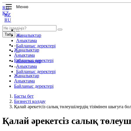
RU
KZ
KZ
RU
...
Табу
Жаңалықтар
Анықтама
...
Байланыс деректері
Жаңалықтар
...
Анықтама
Байланыс деректері
Жаңалықтар
...
Анықтама
Байланыс деректері
Жаңалықтар
Анықтама
Байланыс деректері
Басты бет
Бизнесті қолдау
Қалай әрекетсіз салық төлеушілердің тізімінен шығуға бо
Қалай әрекетсіз салық төлеуш