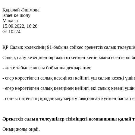
Құралай Әшімова
ismet-ке шолу
Мақала
15.09.2022, 16:26
10274
ҚР Салық кодексінің 91-бабына сәйкес әрекетсіз салық төлеуші
Салық салу кезеңінен бір жыл өткеннен кейін мына есептерді б
- жеке табыс салығы бойынша декларация;
- егер көрсетілген салық кезеңінен кейінгі үш салық кезеңі үш
- егер көрсетілген салық кезеңінен кейінгі екі салық кезеңі үш
- соңғы патенттің қолданылу мерзімі аяқталған күннен бастап е
Әрекетсіз салық төлеушілер тізіміндегі компанияны қалай 
Оның жолы оңай.