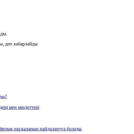
йды.
ы, деп хабарлайды
ады?
ері мен міндеттері
фрлық нұсқаларын пайдалануға болады