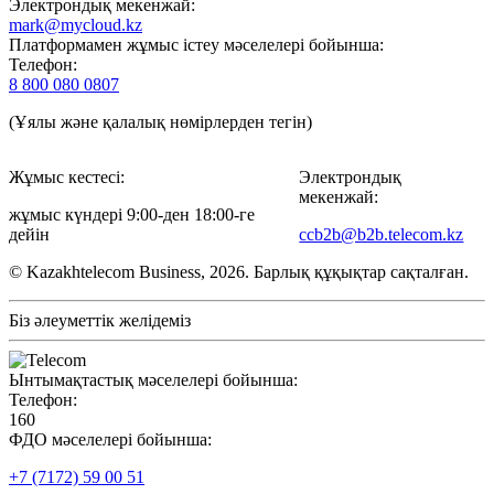
Электрондық мекенжай:
mark@mycloud.kz
Платформамен жұмыс істеу мәселелері бойынша:
Телефон:
8 800 080 0807
(Ұялы және қалалық нөмірлерден тегін)
Жұмыс кестесі:
Электрондық
мекенжай:
жұмыс күндері 9:00-ден 18:00-ге
дейін
ccb2b@b2b.telecom.kz
© Kazakhtelecom Business, 2026. Барлық құқықтар сақталған.
Біз әлеуметтік желідеміз
Ынтымақтастық мәселелері бойынша:
Телефон:
160
ФДО мәселелері бойынша:
+7 (7172) 59 00 51