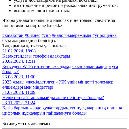
услуги носильщиков на рынках, вокзалах;
изготовление и ремонт музыкальных инструментов;
выпас домашних животных.
Чтобы узнавать больше о налогах и не только, следите за
новостями на портале Ismet.kz!
#казахстан
#бизнес
#снр
#налоговыережимы
#упрощенка
Осы жаңалықпен бөлісіңіз:
Тақырыпқа қатысты ұсыныстар
21.02.2024, 18:08
Қазақстандағы телефон алаяқтары
20.02.2024, 12:11
Кеңседегі Wi-Fi интернет жылдамдығын қалай жақсартуға
болады?
23.08.2023, 11:00
2023 жылы «жеңілдетілген» ЖК үшін міндетті төлемдер:
өлшемдері мен міндеттері
31.07.2023, 11:09
Неліктен сайт ашылмайды және не істеуге болады?
23.11.2022, 21:24
Қазір барлық жерде құжаттардың түпнұсқаларының орнына
цифрлық нұсқаларын пайдалануға болады
Біз әлеуметтік желідеміз