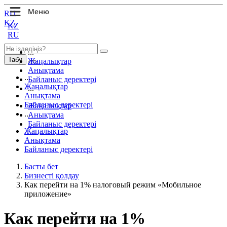
RU
KZ
KZ
RU
...
Табу
Жаңалықтар
Анықтама
...
Байланыс деректері
Жаңалықтар
...
Анықтама
Байланыс деректері
Жаңалықтар
...
Анықтама
Байланыс деректері
Жаңалықтар
Анықтама
Байланыс деректері
Басты бет
Бизнесті қолдау
Как перейти на 1% налоговый режим «Мобильное
приложение»
Как перейти на 1%