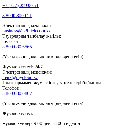
+7 (727) 259 00 51
8 8000 8000 51
Электрондық мекенжай:
business@b2b.telecom.kz
Тауарларды таңбалау жайлы:
Телефон:
8 800 080 6565
(Ұялы және қалалық нөмірлерден тегін)
Жұмыс кестесі: 24/7
Электрондық мекенжай:
mark@mycloud.kz
Платформамен жұмыс істеу мәселелері бойынша:
Телефон:
8 800 080 0807
(Ұялы және қалалық нөмірлерден тегін)
Жұмыс кестесі:
жұмыс күндері 9:00-ден 18:00-ге дейін