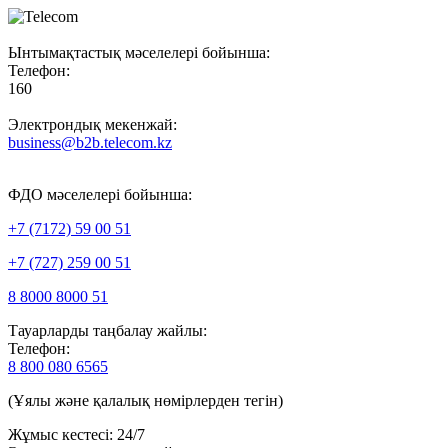
Ынтымақтастық мәселелері бойынша:
Телефон:
160
Электрондық мекенжай:
business@b2b.telecom.kz
ФДО мәселелері бойынша:
+7 (7172) 59 00 51
+7 (727) 259 00 51
8 8000 8000 51
Тауарларды таңбалау жайлы:
Телефон:
8 800 080 6565
(Ұялы және қалалық нөмірлерден тегін)
Жұмыс кестесі: 24/7