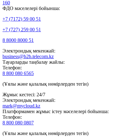
160
ФДО мәселелері бойынша:
+7 (7172) 59 00 51
+7 (727) 259 00 51
8 8000 8000 51
Электрондық мекенжай:
business@b2b.telecom.kz
Тауарларды таңбалау жайлы:
Телефон:
8 800 080 6565
(Ұялы және қалалық нөмірлерден тегін)
Жұмыс кестесі: 24/7
Электрондық мекенжай:
mark@mycloud.kz
Платформамен жұмыс істеу мәселелері бойынша:
Телефон:
8 800 080 0807
(Ұялы және қалалық нөмірлерден тегін)