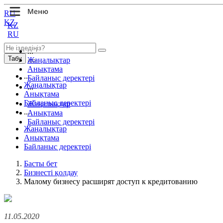
RU
KZ
KZ
RU
...
Табу
Жаңалықтар
Анықтама
...
Байланыс деректері
Жаңалықтар
...
Анықтама
Байланыс деректері
Жаңалықтар
...
Анықтама
Байланыс деректері
Жаңалықтар
Анықтама
Байланыс деректері
Басты бет
Бизнесті қолдау
Малому бизнесу расширят доступ к кредитованию
11.05.2020