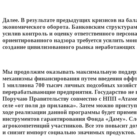
Далее. В результате предыдущих кризисов на ба
экономического оборота. Банковским структурам
усилив контроль и оценку ответственного персон
ориентированного надзора требуется усилить мо
создание цивилизованного рынка неработающих а
Мы продолжим оказывать максимальную поддерж
механизмы финансирования путем введения оффте
1 миллиона 700 тысяч личных подсобных хозяйств
перерабатывающие предприятия. Государство не п
Поручаю Правительству совместно с НПП «Атамек
селе «от поля до прилавка». Затем можно присту
ходе реализации данной программы будет примен
инструментов гарантирования Фонда «Даму». След
агрокомпетенций участников. Все это повысит до
и снизит импорт социально значимых продуктов.