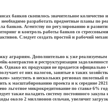
лансах банков скопилось значительное количество
 необходимо разработать предметные планы по р
ала банков. Агентству по регулированию и развит
ниторинг и контроль работы банков со стрессовым
ктивов. Следует создать простой и рабочий механ
ку аграриям. Дополнительно к уже реализуемым
йк-контрактов и реструктуризации задолженности
. Однако их продукция не продается официально ч
олучает от них налогов, занятые в таких хозяйст
ен» запустить в нескольких регионах пилотный п
пить к масштабированию проекта и к середине 202
ено льготное микрокредитование по ставке 6% го
ует также наладить систему постоянного закупа и
ходы около 2 миллионов сельчан, увеличит загрузк