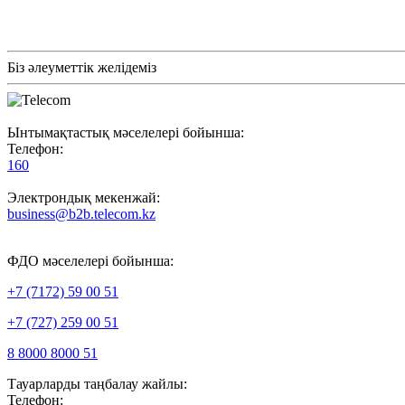
Біз әлеуметтік желідеміз
Ынтымақтастық мәселелері бойынша:
Телефон:
160
Электрондық мекенжай:
business@b2b.telecom.kz
ФДО мәселелері бойынша:
+7 (7172) 59 00 51
+7 (727) 259 00 51
8 8000 8000 51
Тауарларды таңбалау жайлы:
Телефон: