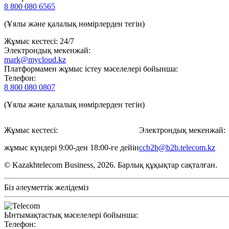
8 800 080 6565
(Ұялы және қалалық нөмірлерден тегін)
Жұмыс кестесі: 24/7
Электрондық мекенжай:
mark@mycloud.kz
Платформамен жұмыс істеу мәселелері бойынша:
Телефон:
8 800 080 0807
(Ұялы және қалалық нөмірлерден тегін)
Жұмыс кестесі:
Электрондық мекенжай:
жұмыс күндері 9:00-ден 18:00-ге дейін
ccb2b@b2b.telecom.kz
© Kazakhtelecom Business, 2026. Барлық құқықтар сақталған.
Біз әлеуметтік желідеміз
Ынтымақтастық мәселелері бойынша:
Телефон: