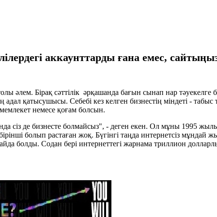
елілердегі аккаунттарды ғана емес, сайтың
толы әлем. Бірақ сәттілік әрқашанда бағын сынап нар тәуекелге
адал қатысушысы. Себебі кез келген бизнестің міндеті - табыс т
 мемлекет немесе қоғам болсын.
 онда сіз де бизнесте болмайсыз", - деген екен. Ол мұны 1995 жы
ы бірінші болып растаған жоқ. Бүгінгі таңда интернетсіз мұндай ж
да болды. Содан бері интернеттегі жарнама триллион долларлы