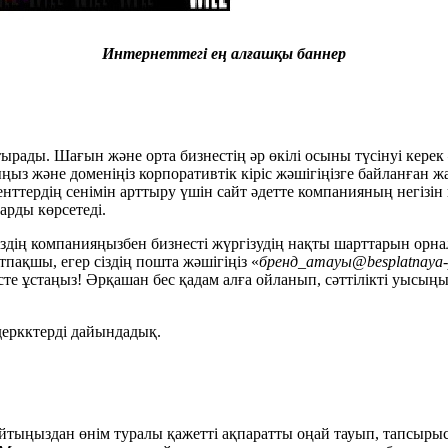
Интернеттегі ең алғашқы баннер
тырады. Шағын және орта бизнестің әр өкілі осыны түсінуі кере
ыңыз және доменіңіз корпоративтік кіріс жәшігіңізге байланған 
лиенттердің сенімін арттыру үшін сайт әдетте компанияның негіз
рды көрсетеді.
здің компанияңызбен бизнесті жүргізудің нақты шарттарын орнал
тпақшы, егер сіздің пошта жәшігіңіз «
бренд_атауы@besplatnaya-
есте ұстаңыз! Әрқашан бес қадам алға ойланып, сәттілікті уысы
деркктерді дайындадық.
сайтыңыздан өнім туралы қажетті ақпаратты оңай тауып, тапсыр