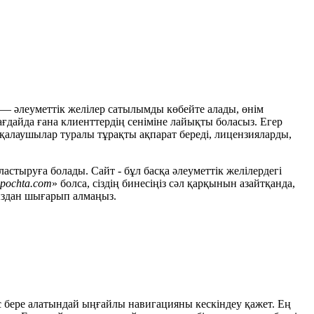
к — әлеуметтік желілер сатылымды көбейте алады, өнім
жағдайда ғана клиенттердің сеніміне лайықты боласыз. Егер
ін қалаушылар туралы тұрақты ақпарат береді, лицензияларды,
астыруға болады. Сайт - бұл басқа әлеуметтік желілердегі
pochta.com
» болса, сіздің бинесіңіз сәл қарқынын азайтқанда,
ңыздан шығарып алмаңыз.
ыс бере алатындай ыңғайлы навигацияны кескіндеу қажет. Ең