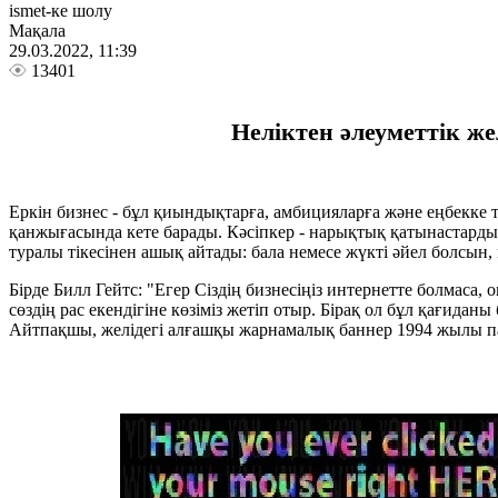
ismet-ке шолу
Мақала
29.03.2022, 11:39
13401
Неліктен әлеуметтік ж
Еркін бизнес - бұл қиындықтарға, амбицияларға және еңбекке 
қанжығасында кете барады. Кәсіпкер - нарықтық қатынастардың 
туралы тікесінен ашық айтады: бала немесе жүкті әйел болсын,
Бірде Билл Гейтс: "Егер Сіздің бизнесіңіз интернетте болмаса,
сөздің рас екендігіне көзіміз жетіп отыр. Бірақ ол бұл қағидан
Айтпақшы, желідегі алғашқы жарнамалық баннер 1994 жылы пай