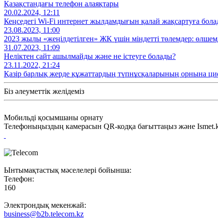
Қазақстандағы телефон алаяқтары
20.02.2024, 12:11
Кеңседегі Wi-Fi интернет жылдамдығын қалай жақсартуға бол
23.08.2023, 11:00
2023 жылы «жеңілдетілген» ЖК үшін міндетті төлемдер: өлшемд
31.07.2023, 11:09
Неліктен сайт ашылмайды және не істеуге болады?
23.11.2022, 21:24
Қазір барлық жерде құжаттардың түпнұсқаларының орнына ци
Біз әлеуметтік желідеміз
Мобильді қосымшаны орнату
Телефоныңыздың камерасын QR-кодқа бағыттаңыз және Ismet.kz
Ынтымақтастық мәселелері бойынша:
Телефон:
160
Электрондық мекенжай:
business@b2b.telecom.kz