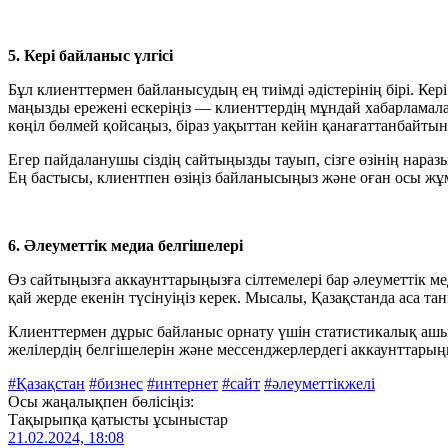
5. Кері байланыс үлгісі
Бұл клиенттермен байланысудың ең тиімді әдістерінің бірі. Кер
маңызды ережені ескеріңіз — клиенттердің мұндай хабарламала
көңіл бөлмей қойсаңыз, біраз уақыттан кейін қанағаттанбайты
Егер пайдаланушы сіздің сайтыңызды тауып, сізге өзінің нар
Ең бастысы, клиентпен өзіңіз байланысыңыз және оған осы жұмы
6. Әлеуметтік медиа белгішелері
Өз сайтыңызға аккаунттарыңызға сілтемелері бар әлеуметтік мед
қай жерде екенін түсінуіңіз керек. Мысалы, Қазақстанда аса та
Клиенттермен дұрыс байланыс орнату үшін статистикалық ашық
желілердің белгішелерін және мессенджерлердегі аккаунттарың
#Қазақстан
#бизнес
#интернет
#сайт
#әлеуметтікжелі
Осы жаңалықпен бөлісіңіз:
Тақырыпқа қатысты ұсыныстар
21.02.2024, 18:08