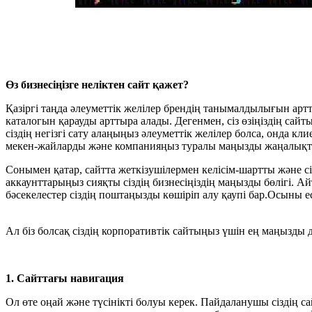
Өз бизнесіңізге неліктен сайт қажет?
Қазіргі таңда әлеуметтік желілер брендің танымалдылығын арт
каталогын қарауды арттыра алады. Дегенмен, сіз өзіңіздің сайт
сіздің негізгі сату алаңыңыз әлеуметтік желілер болса, онда к
мекен-жайларды және компанияңыз туралы маңызды жаңалықта
Сонымен қатар, сайтта жеткізушілермен келісім-шартты және сі
аккаунттарыңыз сияқты сіздің бизнесіңіздің маңызды бөлігі. Ай
бәсекелестер сіздің поштаңызды көшіріп алу қаупі бар.Осыны 
Ал біз болсақ сіздің корпоративтік сайтыңыз үшін ең маңызды 
1. Сайттағы навигация
Ол өте оңай және түсінікті болуы керек. Пайдаланушы сіздің 