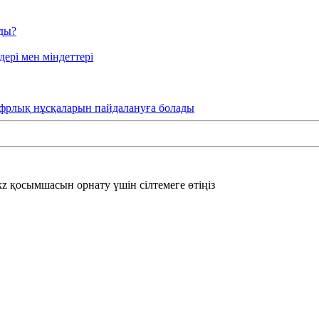
ады?
ері мен міндеттері
фрлық нұсқаларын пайдалануға болады
 қосымшасын орнату үшін сілтемеге өтіңіз