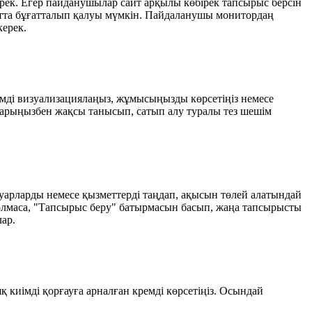
ек. Егер пайданушылар сайт арқылы көбірек тапсырыс берсін
ақытта бұғатталып қалуы мүмкін. Пайдаланушы монитордаң
ерек.
німді визуализациялаңыз, жұмысыңызды көрсетіңіз немесе
тауарыңызбен жақсы танысып, сатып алу туралы тез шешім
ауарларды немесе қызметтерді таңдап, ақысын төлей алатындай
болмаса, "Тапсырыс беру" батырмасын басып, жаңа тапсырысты
ар.
қ киімді қорғауға арналған кремді көрсетіңіз. Осындай