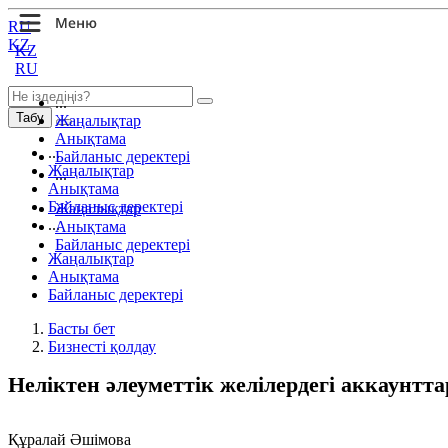
RU
KZ
KZ
RU
...
Табу
Жаңалықтар
Анықтама
...
Байланыс деректері
Жаңалықтар
...
Анықтама
Байланыс деректері
Жаңалықтар
...
Анықтама
Байланыс деректері
Жаңалықтар
Анықтама
Байланыс деректері
Басты бет
Бизнесті қолдау
Неліктен әлеуметтік желілердегі аккаунт
Құралай Әшімова