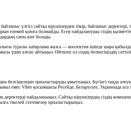
і байланыс үлгісі сайтқа кірушілерден пікір, байланыс деректері
рын елемей қоюға болмайды. Егер пайдаланушы сіздің қызметтері
ндардың саны көп болады.
азылығы туралы хабарлама жазса — коолектив ішінде шара қабыл
сы үшін алғыс айтыңыз. Өйткені ол сіздің бизнесіңіздің сәттіл
иа белгішелерін орналастыруды ұмытпаңыз. Бүгінгі таңда әлеуметт
нымал емес Viber қосымшасы Ресейде, Беларусьте, Украинада аса т
 деректерді пайдаланыңыз. Сайтқа кірушілердің сіздің компан
ызға тікелей сілтемелер орналастырыңыз.