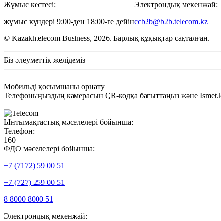
Жұмыс кестесі:
Электрондық мекенжай:
жұмыс күндері 9:00-ден 18:00-ге дейін
ccb2b@b2b.telecom.kz
© Kazakhtelecom Business, 2026. Барлық құқықтар сақталған.
Біз әлеуметтік желідеміз
Мобильді қосымшаны орнату
Телефоныңыздың камерасын QR-кодқа бағыттаңыз және Ismet.kz
Ынтымақтастық мәселелері бойынша:
Телефон:
160
ФДО мәселелері бойынша:
+7 (7172) 59 00 51
+7 (727) 259 00 51
8 8000 8000 51
Электрондық мекенжай: