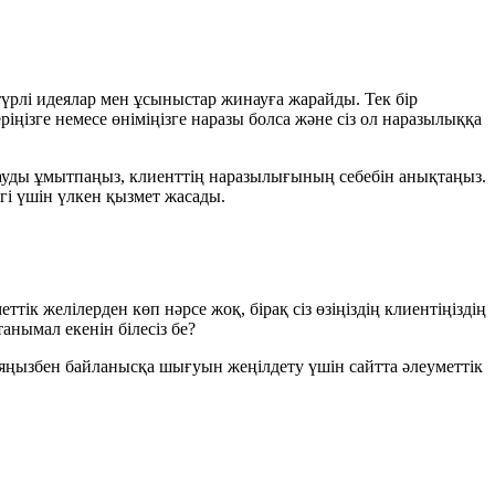
, түрлі идеялар мен ұсыныстар жинауға жарайды. Тек бір
ңізге немесе өніміңізге наразы болса және сіз ол наразылыққа
дауды ұмытпаңыз, клиенттің наразылығының себебін анықтаңыз.
ігі үшін үлкен қызмет жасады.
ік желілерден көп нәрсе жоқ, бірақ сіз өзіңіздің клиентіңіздің
анымал екенін білесіз бе?
ияңызбен байланысқа шығуын жеңілдету үшін сайтта әлеуметтік