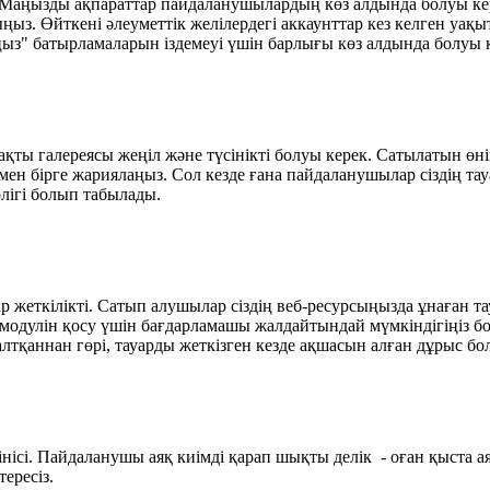
Маңызды ақпараттар пайдаланушылардың көз алдында болуы кер
рыңыз. Өйткені әлеуметтік желілердегі аккаунттар кез келген у
з" батырламаларын іздемеуі үшін барлығы көз алдында болуы к
 нақты галереясы жеңіл және түсінікті болуы керек. Сатылатын ө
рімен бірге жариялаңыз. Сол кезде ғана пайдаланушылар сіздің 
лігі болып табылады.
 жеткілікті. Сатып алушылар сіздің веб-ресурсыңызда ұнаған т
 модулін қосу үшін бағдарламашы жалдайтындай мүмкіндігіңіз 
тқаннан гөрі, тауарды жеткізген кезде ақшасын алған дұрыс бол
нісі. Пайдаланушы аяқ киімді қарап шықты делік - оған қыста ая
ересіз.