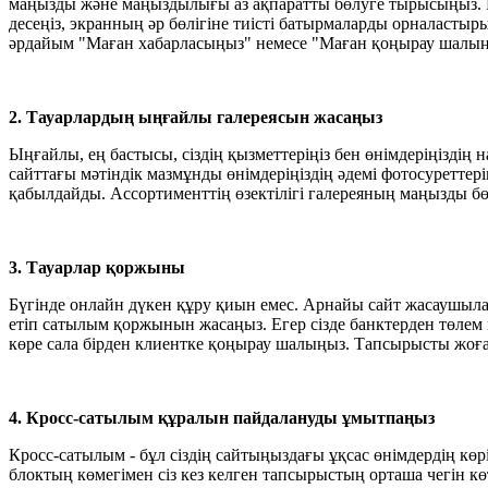
маңызды және маңыздылығы аз ақпаратты бөлуге тырысыңыз. 
десеңіз, экранның әр бөлігіне тиісті батырмаларды орналасты
әрдайым "Маған хабарласыңыз" немесе "Маған қоңырау шалыңы
2. Тауарлардың ыңғайлы галереясын жасаңыз
Ыңғайлы, ең бастысы, сіздің қызметтеріңіз бен өнімдеріңіздің
сайттағы мәтіндік мазмұнды өнімдеріңіздің әдемі фотосуретте
қабылдайды. Ассортименттің өзектілігі галереяның маңызды бө
3. Тауарлар қоржыны
Бүгінде онлайн дүкен құру қиын емес. Арнайы сайт жасаушылар
етіп сатылым қоржынын жасаңыз. Егер сізде банктерден төлем
көре сала бірден клиентке қоңырау шалыңыз. Тапсырысты жоғал
4. Кросс-сатылым құралын пайдалануды ұмытпаңыз
Кросс-сатылым - бұл сіздің сайтыңыздағы ұқсас өнімдердің көрі
блоктың көмегімен сіз кез келген тапсырыстың орташа чегін көт