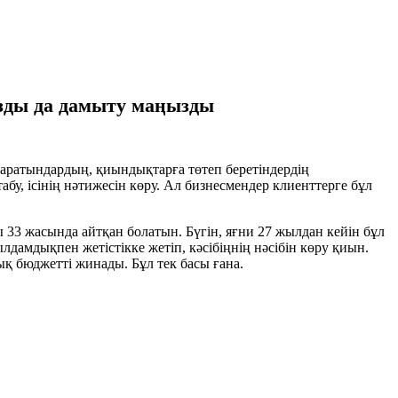
ызды да дамыту маңызды
 баратындардың, қиындықтарға төтеп беретіндердің
абу, ісінің нәтижесін көру. Ал бизнесмендер клиенттерге бұл
лы 33 жасында айтқан болатын. Бүгін, яғни 27 жылдан кейін бұл
ылдамдықпен жетістікке жетіп, кәсібіңнің нәсібін көру қиын.
қ бюджетті жинады. Бұл тек басы ғана.