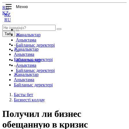
RU
KZ
KZ
RU
...
Табу
Жаңалықтар
Анықтама
...
Байланыс деректері
Жаңалықтар
...
Анықтама
Байланыс деректері
Жаңалықтар
...
Анықтама
Байланыс деректері
Жаңалықтар
Анықтама
Байланыс деректері
Басты бет
Бизнесті қолдау
Получил ли бизнес
обещанную в кризис