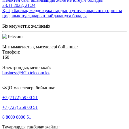
Неліктен сайт ашылмайды және не істеуге болады?
23.11.2022, 21:24
Қазір барлық жерде құжаттардың түпнұсқаларының орнына
цифрлық нұсқаларын пайдалануға болады
Біз әлеуметтік желідеміз
Ынтымақтастық мәселелері бойынша:
Телефон:
160
Электрондық мекенжай:
business@b2b.telecom.kz
ФДО мәселелері бойынша:
+7 (7172) 59 00 51
+7 (727) 259 00 51
8 8000 8000 51
Тауарларды таңбалау жайлы: