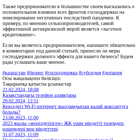
Также предприниматели в большинстве своем высказались о
положительном влиянии всех фронтов господдержки на
нивелирование негативных последствий пандемии. К
примеру, по мнению сельхозпроизводителей, самой
эффективной антикризисной мерой является «льготное
кредитование».
Если вы являетесь предпринимателем, напишите обязательно
в комментарии под данной статьей, принесли ли меры
господдержки должного эффекта для вашего бизнеса? Будем
рады услышать ваше мнение.
#казахстан
#бизнес
#господдержка
#субсидия
#дотация
Осы жаңалықпен бөлісіңіз:
Тақырыпқа қатысты ұсыныстар
21.02.2024, 18:08
Қазақстандағы телефон алаяқтары
20.02.2024, 12:11
Кеңседегі Wi-Fi интернет жылдамдығын қалай жақсартуға
болады?
23.08.2023, 11:00
2023 жылы «жеңілдетілген» ЖК үшін міндетті төлемдер:
өлшемдері мен міндеттері
31.07.2023, 11:09