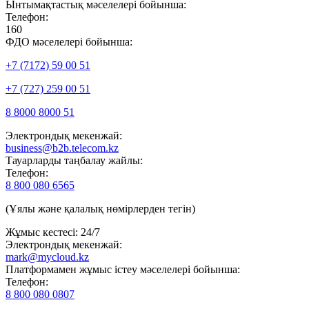
Ынтымақтастық мәселелері бойынша:
Телефон:
160
ФДО мәселелері бойынша:
+7 (7172) 59 00 51
+7 (727) 259 00 51
8 8000 8000 51
Электрондық мекенжай:
business@b2b.telecom.kz
Тауарларды таңбалау жайлы:
Телефон:
8 800 080 6565
(Ұялы және қалалық нөмірлерден тегін)
Жұмыс кестесі: 24/7
Электрондық мекенжай:
mark@mycloud.kz
Платформамен жұмыс істеу мәселелері бойынша:
Телефон:
8 800 080 0807