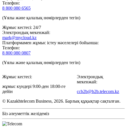
Телефон:
8 800 080 6565
(Ұялы және қалалық нөмірлерден тегін)
Жұмыс кестесі: 24/7
Электрондық мекенжай:
mark@mycloud.kz
Платформамен жұмыс істеу мәселелері бойынша:
Телефон:
8 800 080 0807
(Ұялы және қалалық нөмірлерден тегін)
Жұмыс кестесі:
Электрондық
мекенжай:
жұмыс күндері 9:00-ден 18:00-ге
дейін
ccb2b@b2b.telecom.kz
© Kazakhtelecom Business, 2026. Барлық құқықтар сақталған.
Біз әлеуметтік желідеміз