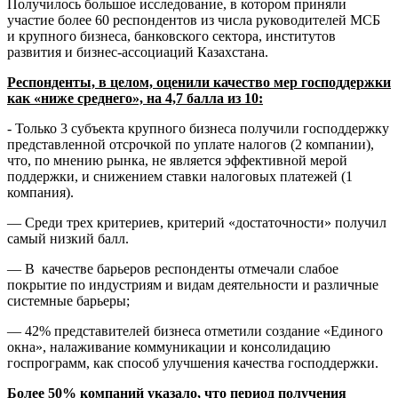
Получилось большое исследование, в котором приняли
участие более 60 респондентов из числа руководителей МСБ
и крупного бизнеса, банковского сектора, институтов
развития и бизнес-ассоциаций Казахстана.
Респонденты, в целом, оценили качество мер господдержки
как «ниже среднего», на 4,7 балла из 10:
- Только 3 субъекта крупного бизнеса получили господдержку
представленной отсрочкой по уплате налогов (2 компании),
что, по мнению рынка, не является эффективной мерой
поддержки, и снижением ставки налоговых платежей (1
компания).
— Среди трех критериев, критерий «достаточности» получил
самый низкий балл.
— В качестве барьеров респонденты отмечали слабое
покрытие по индустриям и видам деятельности и различные
системные барьеры;
— 42% представителей бизнеса отметили создание «Единого
окна», налаживание коммуникации и консолидацию
госпрограмм, как способ улучшения качества господдержки.
Более 50% компаний указало, что период получения