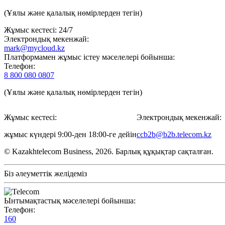
(Ұялы және қалалық нөмірлерден тегін)
Жұмыс кестесі: 24/7
Электрондық мекенжай:
mark@mycloud.kz
Платформамен жұмыс істеу мәселелері бойынша:
Телефон:
8 800 080 0807
(Ұялы және қалалық нөмірлерден тегін)
Жұмыс кестесі:
Электрондық мекенжай:
жұмыс күндері 9:00-ден 18:00-ге дейін
ccb2b@b2b.telecom.kz
© Kazakhtelecom Business, 2026. Барлық құқықтар сақталған.
Біз әлеуметтік желідеміз
Ынтымақтастық мәселелері бойынша:
Телефон:
160