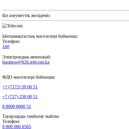
Біз әлеуметтік желідеміз
Ынтымақтастық мәселелері бойынша:
Телефон:
160
Электрондық мекенжай:
business@b2b.telecom.kz
ФДО мәселелері бойынша:
+7 (7172) 59 00 51
+7 (727) 259 00 51
8 8000 8000 51
Тауарларды таңбалау жайлы:
Телефон:
8 800 080 6565