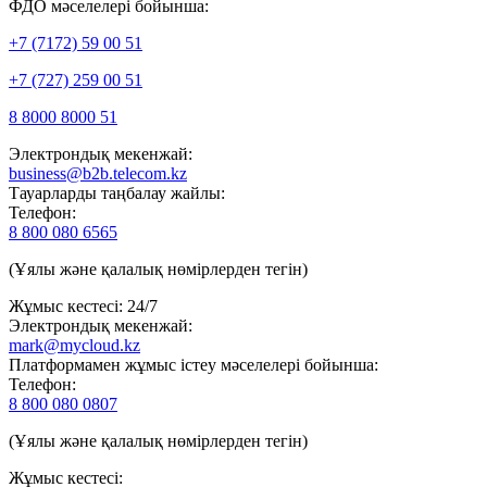
ФДО мәселелері бойынша:
+7 (7172) 59 00 51
+7 (727) 259 00 51
8 8000 8000 51
Электрондық мекенжай:
business@b2b.telecom.kz
Тауарларды таңбалау жайлы:
Телефон:
8 800 080 6565
(Ұялы және қалалық нөмірлерден тегін)
Жұмыс кестесі: 24/7
Электрондық мекенжай:
mark@mycloud.kz
Платформамен жұмыс істеу мәселелері бойынша:
Телефон:
8 800 080 0807
(Ұялы және қалалық нөмірлерден тегін)
Жұмыс кестесі: