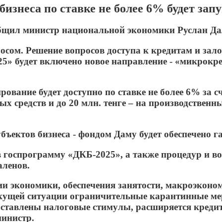
знеса по ставке не более 6% будет зап
ообщил министр национальной экономики Руслан Да
сом. Решение вопросов доступа к кредитам и зало
5» будет включено новое направление - «микрокре
ование будет доступно по ставке не более 6% за с
ных средств и до 20 млн. тенге – на производствен
убъектов бизнеса - фондом Даму будет обеспечено 
в госпрограмму «ДКБ-2025», а также процедур и во
аленов.
 экономики, обеспечения занятости, макроэконом
 текущей ситуации ограничительные карантинные м
оставлены налоговые стимулы, расширяется кред
министр.