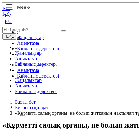
RU
KZ
KZ
RU
...
Табу
Жаңалықтар
Анықтама
...
Байланыс деректері
Жаңалықтар
...
Анықтама
Байланыс деректері
Жаңалықтар
...
Анықтама
Байланыс деректері
Жаңалықтар
Анықтама
Байланыс деректері
Басты бет
Бизнесті қолдау
«Құрметті салық органы, не болып жатқанын нақтылап тү
«Құрметті салық органы, не болып жат