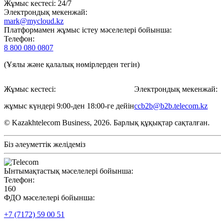
Жұмыс кестесі: 24/7
Электрондық мекенжай:
mark@mycloud.kz
Платформамен жұмыс істеу мәселелері бойынша:
Телефон:
8 800 080 0807
(Ұялы және қалалық нөмірлерден тегін)
Жұмыс кестесі:
Электрондық мекенжай:
жұмыс күндері 9:00-ден 18:00-ге дейін
ccb2b@b2b.telecom.kz
© Kazakhtelecom Business, 2026. Барлық құқықтар сақталған.
Біз әлеуметтік желідеміз
Ынтымақтастық мәселелері бойынша:
Телефон:
160
ФДО мәселелері бойынша:
+7 (7172) 59 00 51