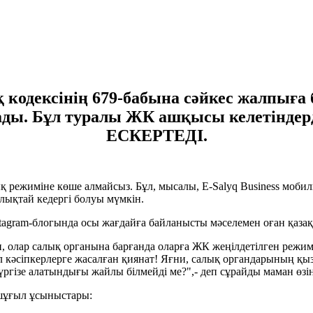
кодексінің 679-бабына сәйкес жалпыға б
лады. Бұл туралы ЖК ашқысы келетінд
ЕСКЕРТЕДІ.
қ режиміне көше алмайсыз. Бұл, мысалы, E-Salyq Business моби
рлықтай кедергі болуы мүмкін.
tagram-блогында осы жағдайға байланысты мәселемен оған қазақс
и, олар салық органына барғанда оларға ЖК жеңілдетілген режи
ұл кәсіпкерлерге жасалған қиянат! Яғни, салық органдарының қы
ргізе алатындығы жайлы білмейді ме?",- деп сұрайды маман өзін
 шұғыл ұсыныстары: