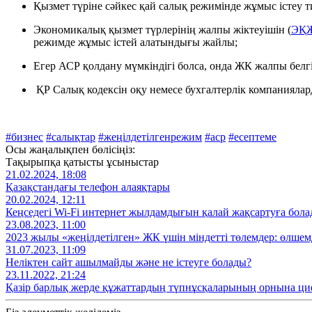
Қызмет түріне сәйкес қай салық режимінде жұмыс істеу т
Экономикалық қызмет түрлерінің жалпы жіктеуішін (
ЭҚ
режимде жұмыс істей алатындығы жайлы;
Егер АСР қолдану мүмкіндігі болса, онда ЖК жалпы белг
ҚР Салық кодексін оқу немесе бухгалтерлік компанияла
#бизнес
#салықтар
#жеңілдетілгенрежим
#аср
#есептеме
Осы жаңалықпен бөлісіңіз:
Тақырыпқа қатысты ұсыныстар
21.02.2024, 18:08
Қазақстандағы телефон алаяқтары
20.02.2024, 12:11
Кеңседегі Wi-Fi интернет жылдамдығын қалай жақсартуға бол
23.08.2023, 11:00
2023 жылы «жеңілдетілген» ЖК үшін міндетті төлемдер: өлшемд
31.07.2023, 11:09
Неліктен сайт ашылмайды және не істеуге болады?
23.11.2022, 21:24
Қазір барлық жерде құжаттардың түпнұсқаларының орнына ци