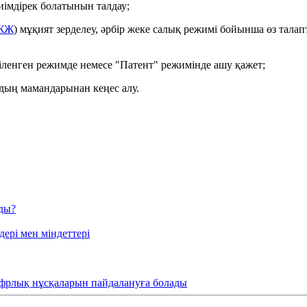
иімдірек болатынын талдау;
ЖЖ
) мұқият зерделеу, әрбір жеке салық режимі бойынша өз тала
іленген режимде немесе "Патент" режимінде ашу қажет;
рдың мамандарынан кеңес алу.
ады?
ері мен міндеттері
фрлық нұсқаларын пайдалануға болады