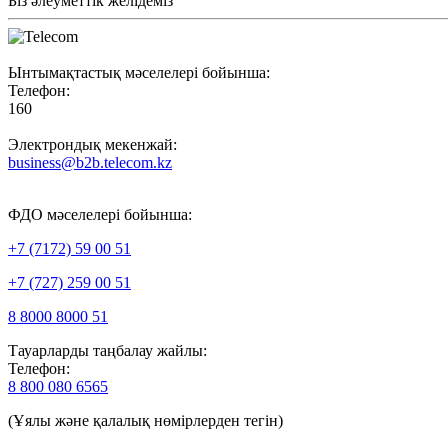
Біз әлеуметтік желідеміз
Ынтымақтастық мәселелері бойынша:
Телефон:
160
Электрондық мекенжай:
business@b2b.telecom.kz
ФДО мәселелері бойынша:
+7 (7172) 59 00 51
+7 (727) 259 00 51
8 8000 8000 51
Тауарларды таңбалау жайлы:
Телефон:
8 800 080 6565
(Ұялы және қалалық нөмірлерден тегін)