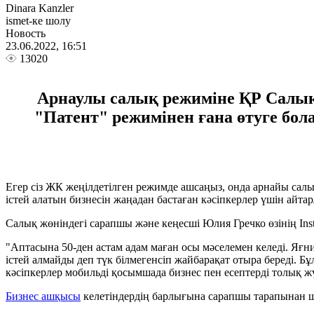
Dinara Kanzler
ismet-ке шолу
Новость
23.06.2022, 16:51
13020
Арнаулы салық режиміне ҚР Салық 
"Патент" режимінен ғана өтуге бо
Егер сіз ЖК жеңілдетілген режимде ашсаңыз, онда арнайы салы
істей алатын бизнесін жаңадан бастаған кәсіпкерлер үшін айта
Салық жөніндегі сарапшы және кеңесші Юлия Гречко өзінің Ins
"Аптасына 50-ден астам адам маған осы мәселемен келеді. Яғн
істей алмайды деп түк білмегенсіп жайбарақат отыра береді. Б
кәсіпкерлер мобильді қосымшада бизнес пен есептерді толық жү
Бизнес ашқысы
келетіндердің барлығына сарапшы тарапынан