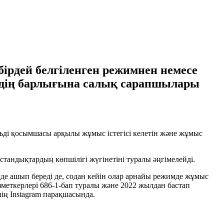
ірдей белгіленген режимнен немесе
ердің барлығына салық сарапшылары
льді қосымшасы арқылы жұмыс істегісі келетін және жұмыс
тандықтардың көпшілігі жүгінетіні туралы әңгімелейді.
мде ашып береді де, содан кейін олар арнайы режимде жұмыс
зметкерлері 686-1-бап туралы және 2022 жылдан бастап
ің Instagram парақшасында.