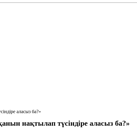
сіндіре аласыз ба?»
қанын нақтылап түсіндіре аласыз ба?»