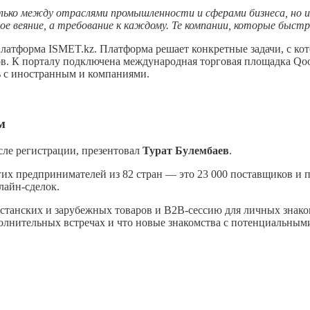
ко между отраслями промышленности и сферами бизнеса, но и 
е веяние, а требование к каждому. Те компании, которые быстре
латформа ISMET.kz. Платформа решает конкретные задачи, с ко
гов. К порталу подключена международная торговая площадка Qo
ь c иностранным и компаниями.
м
сле регистрации, презентовал
Турат Булембаев
.
угих предпринимателей из 82 стран — это 23 000 поставщиков и
лайн-сделок.
станских и зарубежных товаров и B2B-сессию для личных знаком
полнительных встречах и что новые знакомства с потенциальными