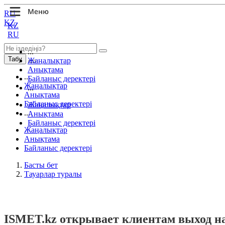
RU
KZ
KZ
RU
...
Табу
Жаңалықтар
Анықтама
...
Байланыс деректері
Жаңалықтар
...
Анықтама
Байланыс деректері
Жаңалықтар
...
Анықтама
Байланыс деректері
Жаңалықтар
Анықтама
Байланыс деректері
Басты бет
Тауарлар туралы
ISMET.kz открывает клиентам выход 