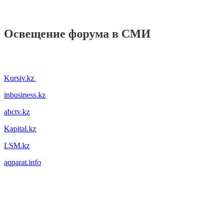
Освещение форума в СМИ
Kursiv.kz
inbusiness.kz
abctv.kz
Kapital.kz
LSM.kz
aqparat.info