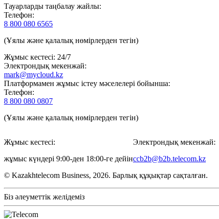
Тауарларды таңбалау жайлы:
Телефон:
8 800 080 6565
(Ұялы және қалалық нөмірлерден тегін)
Жұмыс кестесі: 24/7
Электрондық мекенжай:
mark@mycloud.kz
Платформамен жұмыс істеу мәселелері бойынша:
Телефон:
8 800 080 0807
(Ұялы және қалалық нөмірлерден тегін)
Жұмыс кестесі:
Электрондық мекенжай:
жұмыс күндері 9:00-ден 18:00-ге дейін
ccb2b@b2b.telecom.kz
© Kazakhtelecom Business, 2026. Барлық құқықтар сақталған.
Біз әлеуметтік желідеміз