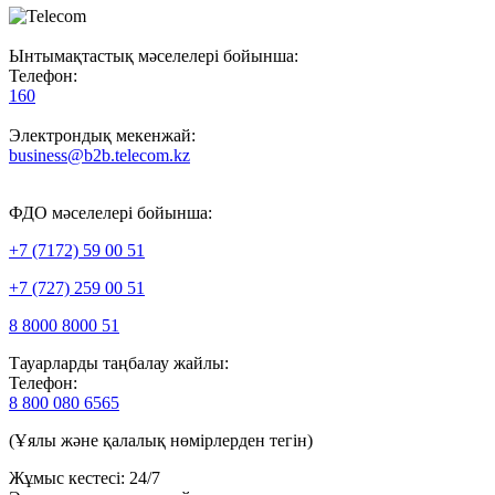
Ынтымақтастық мәселелері бойынша:
Телефон:
160
Электрондық мекенжай:
business@b2b.telecom.kz
ФДО мәселелері бойынша:
+7 (7172) 59 00 51
+7 (727) 259 00 51
8 8000 8000 51
Тауарларды таңбалау жайлы:
Телефон:
8 800 080 6565
(Ұялы және қалалық нөмірлерден тегін)
Жұмыс кестесі: 24/7