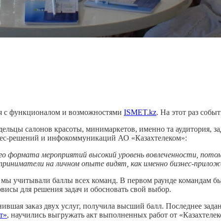
ия с функционалом и возможностями
ISMET.kz
. На этот раз соб
дельцы салонов красоты, минимаркетов, именно та аудитория, з
нес-решений и инфокоммуникаций АО «Казахтелеком»:
го формата мероприятий высокий уровень вовлеченности, пот
приниматели на личном опыте видят, как именно бизнес-прило
е мы учитывали баллы всех команд. В первом раунде командам б
исы для решения задач и обосновать свой выбор.
ившая заказ двух услуг, получила высший балл. Последнее зада
т»
, научились выгружать акт выполненных работ от «Казахтелеко