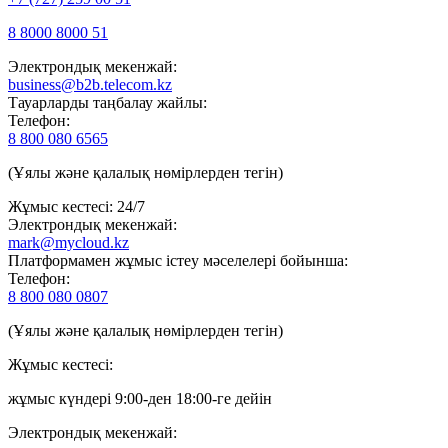
8 8000 8000 51
Электрондық мекенжай:
business@b2b.telecom.kz
Тауарларды таңбалау жайлы:
Телефон:
8 800 080 6565
(Ұялы және қалалық нөмірлерден тегін)
Жұмыс кестесі: 24/7
Электрондық мекенжай:
mark@mycloud.kz
Платформамен жұмыс істеу мәселелері бойынша:
Телефон:
8 800 080 0807
(Ұялы және қалалық нөмірлерден тегін)
Жұмыс кестесі:
жұмыс күндері 9:00-ден 18:00-ге дейін
Электрондық мекенжай: