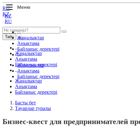
RU
KZ
KZ
RU
...
Табу
Жаңалықтар
Анықтама
...
Байланыс деректері
Жаңалықтар
...
Анықтама
Байланыс деректері
Жаңалықтар
...
Анықтама
Байланыс деректері
Жаңалықтар
Анықтама
Байланыс деректері
Басты бет
Тауарлар туралы
Бизнес-квест для предпринимателей п