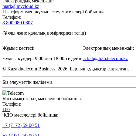
Электрондық мекенжай:
mark@mycloud.kz
Платформамен жұмыс істеу мәселелері бойынша:
Телефон:
8 800 080 0807
(Ұялы және қалалық нөмірлерден тегін)
Жұмыс кестесі:
Электрондық мекенжай:
жұмыс күндері 9:00-ден 18:00-ге дейін
ccb2b@b2b.telecom.kz
© Kazakhtelecom Business, 2026. Барлық құқықтар сақталған.
Біз әлеуметтік желідеміз
Ынтымақтастық мәселелері бойынша:
Телефон:
160
ФДО мәселелері бойынша:
+7 (7172) 59 00 51
+7 (727) 259 00 51