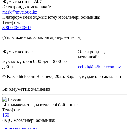
Жұмыс кестесі: 24/7
Электрондық мекенжай:
mark@mycloud.kz
Платформамен жұмыс істеу мәселелері бойынша:
Телефон:
8 800 080 0807
(Ұялы және қалалық нөмірлерден тегін)
Жұмыс кестесі:
Электрондық
мекенжай:
жұмыс күндері 9:00-ден 18:00-ге
дейін
ccb2b@b2b.telecom.kz
© Kazakhtelecom Business, 2026. Барлық құқықтар сақталған.
Біз әлеуметтік желідеміз
Ынтымақтастық мәселелері бойынша:
Телефон:
160
ФДО мәселелері бойынша: