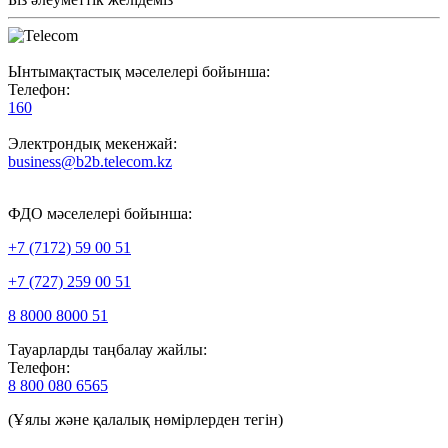
Ынтымақтастық мәселелері бойынша:
Телефон:
160
Электрондық мекенжай:
business@b2b.telecom.kz
ФДО мәселелері бойынша:
+7 (7172) 59 00 51
+7 (727) 259 00 51
8 8000 8000 51
Тауарларды таңбалау жайлы:
Телефон:
8 800 080 6565
(Ұялы және қалалық нөмірлерден тегін)