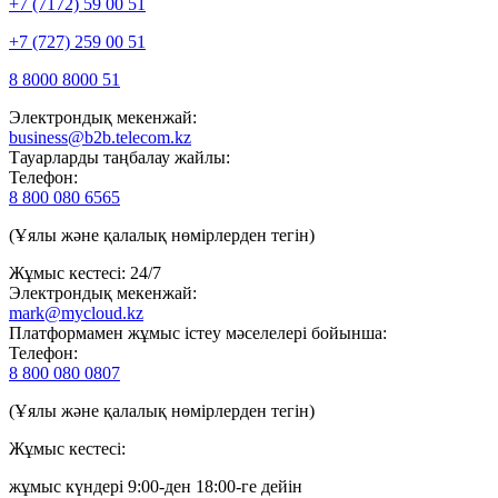
+7 (7172) 59 00 51
+7 (727) 259 00 51
8 8000 8000 51
Электрондық мекенжай:
business@b2b.telecom.kz
Тауарларды таңбалау жайлы:
Телефон:
8 800 080 6565
(Ұялы және қалалық нөмірлерден тегін)
Жұмыс кестесі: 24/7
Электрондық мекенжай:
mark@mycloud.kz
Платформамен жұмыс істеу мәселелері бойынша:
Телефон:
8 800 080 0807
(Ұялы және қалалық нөмірлерден тегін)
Жұмыс кестесі:
жұмыс күндері 9:00-ден 18:00-ге дейін