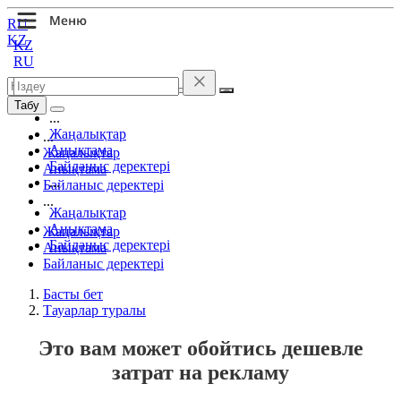
RU
KZ
KZ
RU
Табу
...
Жаңалықтар
...
Анықтама
Жаңалықтар
Байланыс деректері
Анықтама
...
Байланыс деректері
...
Жаңалықтар
Анықтама
Жаңалықтар
Байланыс деректері
Анықтама
Байланыс деректері
Басты бет
Тауарлар туралы
Это вам может обойтись дешевле
затрат на рекламу