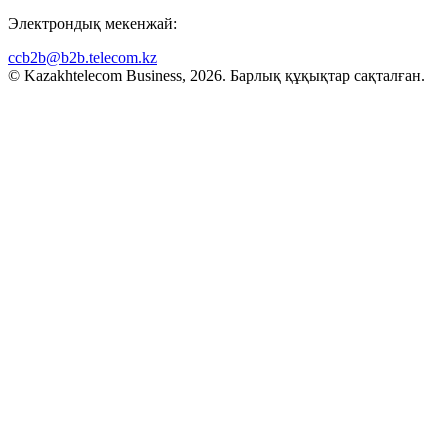
Электрондық мекенжай:
ccb2b@b2b.telecom.kz
© Kazakhtelecom Business, 2026. Барлық құқықтар сақталған.