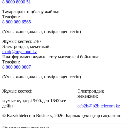
8 8000 8000 51
Тауарларды таңбалау жайлы:
Телефон:
8 800 080 6565
(Ұялы және қалалық нөмірлерден тегін)
Жұмыс кестесі: 24/7
Электрондық мекенжай:
mark@mycloud.kz
Платформамен жұмыс істеу мәселелері бойынша:
Телефон:
8 800 080 0807
(Ұялы және қалалық нөмірлерден тегін)
Жұмыс кестесі:
Электрондық
мекенжай:
жұмыс күндері 9:00-ден 18:00-ге
дейін
ccb2b@b2b.telecom.kz
© Kazakhtelecom Business, 2026. Барлық құқықтар сақталған.