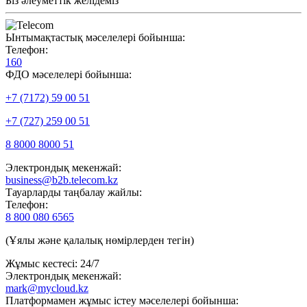
Біз әлеуметтік желідеміз
Ынтымақтастық мәселелері бойынша:
Телефон:
160
ФДО мәселелері бойынша:
+7 (7172) 59 00 51
+7 (727) 259 00 51
8 8000 8000 51
Электрондық мекенжай:
business@b2b.telecom.kz
Тауарларды таңбалау жайлы:
Телефон:
8 800 080 6565
(Ұялы және қалалық нөмірлерден тегін)
Жұмыс кестесі: 24/7
Электрондық мекенжай:
mark@mycloud.kz
Платформамен жұмыс істеу мәселелері бойынша: