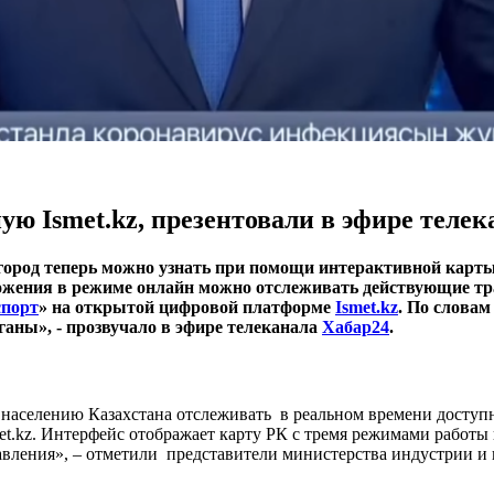
ю Ismet.kz, презентовали в эфире телек
ород теперь можно узнать при помощи интерактивной карты
ложения в режиме онлайн можно отслеживать действующие тр
порт
» на открытой цифровой платформе
Ismet.kz
. По слова
аны», - прозвучало в эфире телеканала
Хабар24
.
 населению Казахстана отслеживать в реальном времени доступ
et.kz. Интерфейс отображает карту РК с тремя режимами работы
ления», – отметили представители министерства индустрии и 