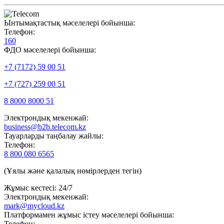
Ынтымақтастық мәселелері бойынша:
Телефон:
160
ФДО мәселелері бойынша:
+7 (7172) 59 00 51
+7 (727) 259 00 51
8 8000 8000 51
Электрондық мекенжай:
business@b2b.telecom.kz
Тауарларды таңбалау жайлы:
Телефон:
8 800 080 6565
(Ұялы және қалалық нөмірлерден тегін)
Жұмыс кестесі: 24/7
Электрондық мекенжай:
mark@mycloud.kz
Платформамен жұмыс істеу мәселелері бойынша:
Телефон: