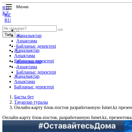
RU
KZ
KZ
RU
...
Табу
Жаңалықтар
Анықтама
...
Байланыс деректері
Жаңалықтар
...
Анықтама
Байланыс деректері
Жаңалықтар
...
Анықтама
Байланыс деректері
Жаңалықтар
Анықтама
Байланыс деректері
Басты бет
Тауарлар туралы
Онлайн-карту блок-постов разработанную Ismet.kz презен
Онлайн-карту блок-постов, разработанную Ismet.kz, презентова