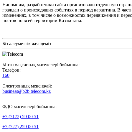
Напомним, разработчики сайта организовали отдельную страни
граждан о происходящих событиях в период карантина. В част
изменениях, в том числе о возможностях передвижения и пере
постов по всей территории Казахстана.
Біз әлеуметтік желідеміз
Ынтымақтастық мәселелері бойынша:
Телефон:
160
Электрондық мекенжай:
business@b2b.telecom.kz
ФДО мәселелері бойынша:
+7 (7172) 59 00 51
+7 (727) 259 00 51