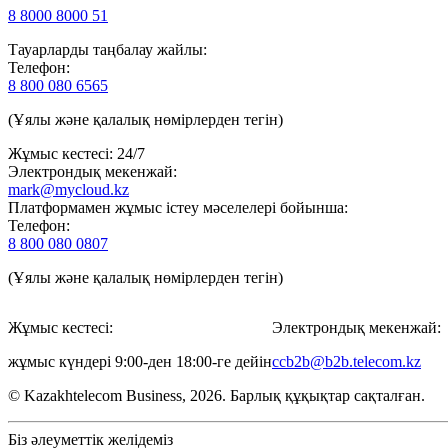
8 8000 8000 51
Тауарларды таңбалау жайлы:
Телефон:
8 800 080 6565
(Ұялы және қалалық нөмірлерден тегін)
Жұмыс кестесі: 24/7
Электрондық мекенжай:
mark@mycloud.kz
Платформамен жұмыс істеу мәселелері бойынша:
Телефон:
8 800 080 0807
(Ұялы және қалалық нөмірлерден тегін)
Жұмыс кестесі:
Электрондық мекенжай:
жұмыс күндері 9:00-ден 18:00-ге дейін
ccb2b@b2b.telecom.kz
© Kazakhtelecom Business, 2026. Барлық құқықтар сақталған.
Біз әлеуметтік желідеміз