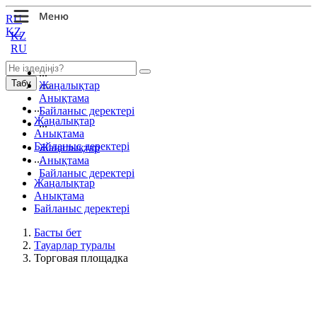
RU
KZ
KZ
RU
...
Табу
Жаңалықтар
Анықтама
...
Байланыс деректері
Жаңалықтар
...
Анықтама
Байланыс деректері
Жаңалықтар
...
Анықтама
Байланыс деректері
Жаңалықтар
Анықтама
Байланыс деректері
Басты бет
Тауарлар туралы
Торговая площадка