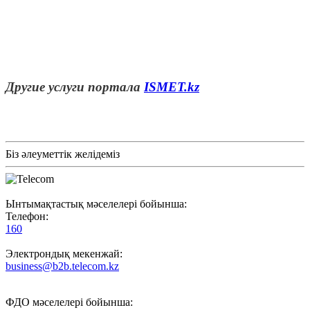
Другие услуги портала
ISMET.kz
Біз әлеуметтік желідеміз
Ынтымақтастық мәселелері бойынша:
Телефон:
160
Электрондық мекенжай:
business@b2b.telecom.kz
ФДО мәселелері бойынша: