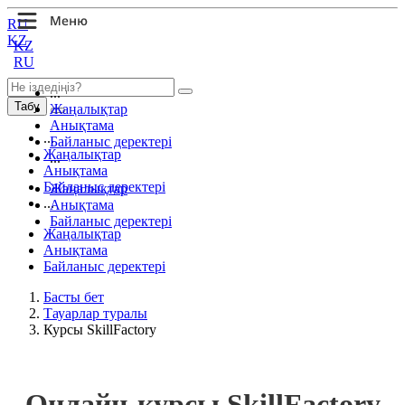
RU
KZ
KZ
RU
...
Табу
Жаңалықтар
Анықтама
...
Байланыс деректері
Жаңалықтар
...
Анықтама
Байланыс деректері
Жаңалықтар
...
Анықтама
Байланыс деректері
Жаңалықтар
Анықтама
Байланыс деректері
Басты бет
Тауарлар туралы
Курсы SkillFactory
Онлайн-курсы SkillFactory