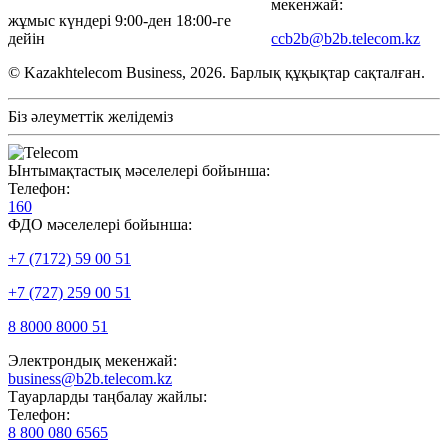
мекенжай:
жұмыс күндері 9:00-ден 18:00-ге
дейін
ccb2b@b2b.telecom.kz
© Kazakhtelecom Business, 2026. Барлық құқықтар сақталған.
Біз әлеуметтік желідеміз
Ынтымақтастық мәселелері бойынша:
Телефон:
160
ФДО мәселелері бойынша:
+7 (7172) 59 00 51
+7 (727) 259 00 51
8 8000 8000 51
Электрондық мекенжай:
business@b2b.telecom.kz
Тауарларды таңбалау жайлы:
Телефон:
8 800 080 6565