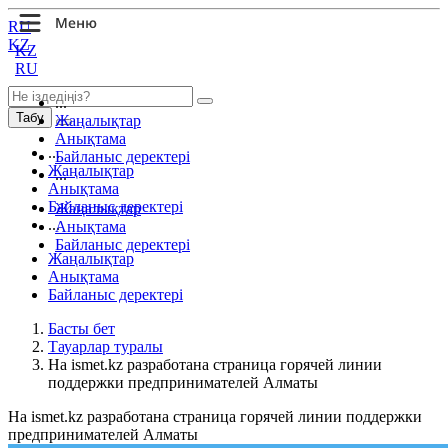
RU
KZ
KZ
RU
...
Табу
Жаңалықтар
Анықтама
...
Байланыс деректері
Жаңалықтар
...
Анықтама
Байланыс деректері
Жаңалықтар
...
Анықтама
Байланыс деректері
Жаңалықтар
Анықтама
Байланыс деректері
Басты бет
Тауарлар туралы
На ismet.kz разработана страница горячей линии
поддержки предпринимателей Алматы
На ismet.kz разработана страница горячей линии поддержки
предпринимателей Алматы