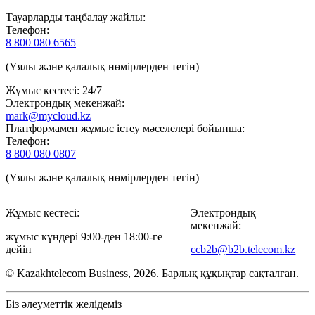
Тауарларды таңбалау жайлы:
Телефон:
8 800 080 6565
(Ұялы және қалалық нөмірлерден тегін)
Жұмыс кестесі: 24/7
Электрондық мекенжай:
mark@mycloud.kz
Платформамен жұмыс істеу мәселелері бойынша:
Телефон:
8 800 080 0807
(Ұялы және қалалық нөмірлерден тегін)
Жұмыс кестесі:
Электрондық
мекенжай:
жұмыс күндері 9:00-ден 18:00-ге
дейін
ccb2b@b2b.telecom.kz
© Kazakhtelecom Business, 2026. Барлық құқықтар сақталған.
Біз әлеуметтік желідеміз