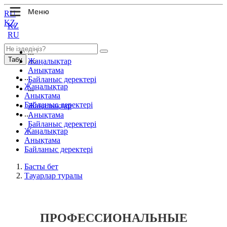
RU
KZ
KZ
RU
...
Табу
Жаңалықтар
Анықтама
...
Байланыс деректері
Жаңалықтар
...
Анықтама
Байланыс деректері
Жаңалықтар
...
Анықтама
Байланыс деректері
Жаңалықтар
Анықтама
Байланыс деректері
Басты бет
Тауарлар туралы
ПРОФЕССИОНАЛЬНЫЕ