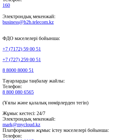
160
Электрондық мекенжай:
business@b2b.telecom.kz
ФДО мәселелері бойынша:
+7 (7172) 59 00 51
+7 (727) 259 00 51
8 8000 8000 51
Тауарларды таңбалау жайлы:
Телефон:
8 800 080 6565
(Ұялы және қалалық нөмірлерден тегін)
Жұмыс кестесі: 24/7
Электрондық мекенжай:
mark@mycloud.kz
Платформамен жұмыс істеу мәселелері бойынша:
Телефон: