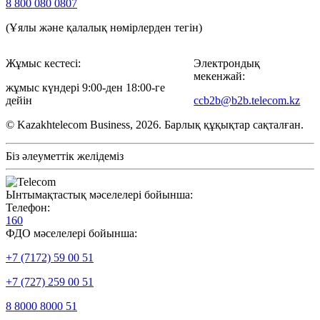
8 800 080 0807
(Ұялы және қалалық нөмірлерден тегін)
Жұмыс кестесі:
Электрондық
мекенжай:
жұмыс күндері 9:00-ден 18:00-ге
дейін
ccb2b@b2b.telecom.kz
© Kazakhtelecom Business, 2026. Барлық құқықтар сақталған.
Біз әлеуметтік желідеміз
Ынтымақтастық мәселелері бойынша:
Телефон:
160
ФДО мәселелері бойынша:
+7 (7172) 59 00 51
+7 (727) 259 00 51
8 8000 8000 51