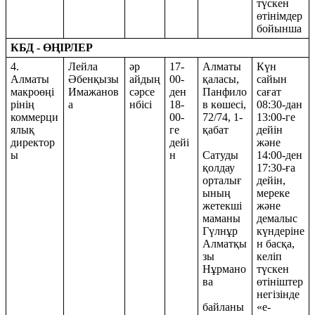
түскен
өтінімдер
бойынша
КБД - ӨҢІРЛЕР
4.
Лейла
әр
17-
Алматы
Күн
Алматы
Әбенқызы
айдың
00-
қаласы,
сайын
макроөңі
Имажанов
сәрсе
ден
Панфило
сағат
рінің
а
нбісі
18-
в көшесі,
08:30-дан
коммерци
00-
72/74, 1-
13:00-ге
ялық
ге
қабат
дейін
директор
дейі
және
ы
н
Сатуды
14:00-ден
қолдау
17:30-ға
орталығ
дейін,
ының
мереке
жетекші
және
маманы
демалыс
Гүлнұр
күндеріне
Алматқы
н басқа,
зы
келіп
Нұрмано
түскен
ва
өтініштер
негізінде
байланы
«e-