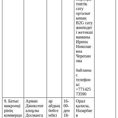
тивтік
сату
орталығ
ының
В2G сату
жөніндег
і жетекші
маманы
Ирина
Николае
вна
Черепан
ова
байланы
с
телефон
ы:
+771425
73590
9. Батыс
Арман
әр
16-
Орал
макроөңі
Джиксенғ
айдың
00-
қаласы,
рінің
алиұлы
бейсе
ден
Назарбае
коммерци
Досманга
нбісі
18-
в