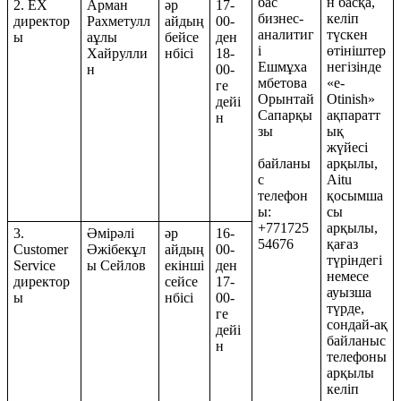
бас
н басқа,
2. EX
Арман
әр
17-
бизнес-
келіп
директор
Рахметулл
айдың
00-
аналитиг
түскен
ы
аұлы
бейсе
ден
і
өтініштер
Хайрулли
нбісі
18-
Ешмұха
негізінде
н
00-
мбетова
«e-
ге
Орынтай
Otinish»
дейі
Сапарқы
ақпаратт
н
зы
ық
жүйесі
байланы
арқылы,
с
Aitu
телефон
қосымша
ы:
сы
+771725
арқылы,
3.
Әмірәлі
әр
16-
54676
қағаз
Customer
Әжібекұл
айдың
00-
түріндегі
Service
ы Сейлов
екінші
ден
немесе
директор
сейсе
17-
ауызша
ы
нбісі
00-
түрде,
ге
сондай-ақ
дейі
байланыс
н
телефоны
арқылы
келіп