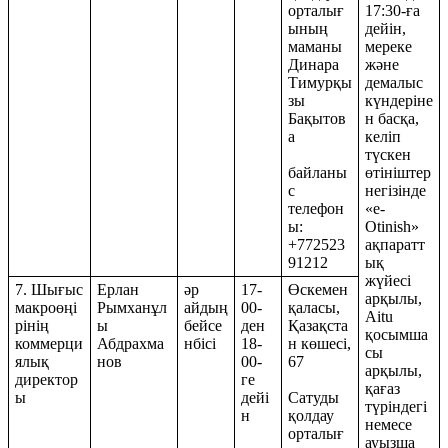
орталығ
17:30-ға
ының
дейін,
маманы
мереке
Динара
және
Тимурқы
демалыс
зы
күндеріне
Бақытов
н басқа,
а
келіп
түскен
байланы
өтініштер
с
негізінде
телефон
«e-
ы:
Otinish»
+772523
ақпаратт
91212
ық
жүйесі
7. Шығыс
Ерлан
әр
17-
Өскемен
арқылы,
макроөңі
Рымханұл
айдың
00-
қаласы,
Aitu
рінің
ы
бейсе
ден
Қазақста
қосымша
коммерци
Абдрахма
нбісі
18-
н көшесі,
сы
ялық
нов
00-
67
арқылы,
директор
ге
қағаз
ы
дейі
Сатуды
түріндегі
н
қолдау
немесе
орталығ
ауызша