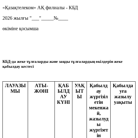
«Қазақтелеком» АҚ филиалы - КБД
2026 жылғы "___"_____№____
өкіміне қосымша
КБД-да жеке тұлғаларды және заңды тұлғалардың өкілдерін жеке
қабылдау кестесі
ЛАУАЗЫ
АТЫ-
ҚАБ
УАҚ
Қабылд
Қабылда
МЫ
ЖӨНІ
ЫЛД
ЫТ
ау
уға
АУ
Ы
жүргізіл
жазылу
КҮНІ
етін
уақыты
мекенжа
й,
жазылуд
ы
жүргізет
ін