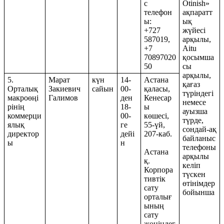
с
Otinish»
телефон
ақпаратт
ы:
ық
+727
жүйесі
587019,
арқылы,
+7
Aitu
70897020
қосымша
50
сы
арқылы,
5.
Марат
күн
14-
Астана
қағаз
Орталық
Закиевич
сайын
00-
қаласы,
түріндегі
макроөңі
Галимов
ден
Кенесар
немесе
рінің
18-
ы
ауызша
коммерци
00-
көшесі,
түрде,
ялық
ге
55-үй,
сондай-ақ
директор
дейі
207-каб.
байланыс
ы
н
телефоны
Астана
арқылы
қ.
келіп
Корпора
түскен
тивтік
өтінімдер
сату
бойынша
орталығ
ының
сату
жөніндег