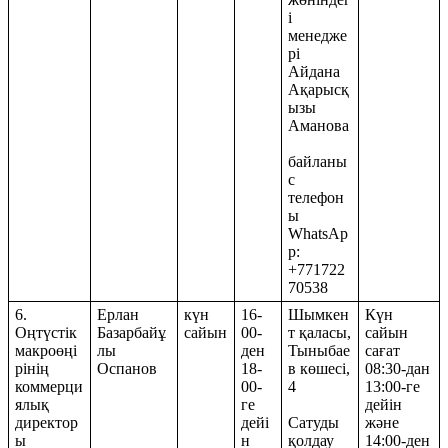
і
менедже
рі
Айдана
Ақарысқ
ызы
Аманова
байланы
с
телефон
ы
WhatsAp
p:
+771722
70538
6.
Ерлан
күн
16-
Шымкен
Күн
Оңтүстік
Базарбайұ
сайын
00-
т қаласы,
сайын
макроөңі
лы
ден
Тыныбае
сағат
рінің
Оспанов
18-
в көшесі,
08:30-дан
коммерци
00-
4
13:00-ге
ялық
ге
дейін
директор
дейі
Сатуды
және
ы
н
қолдау
14:00-ден