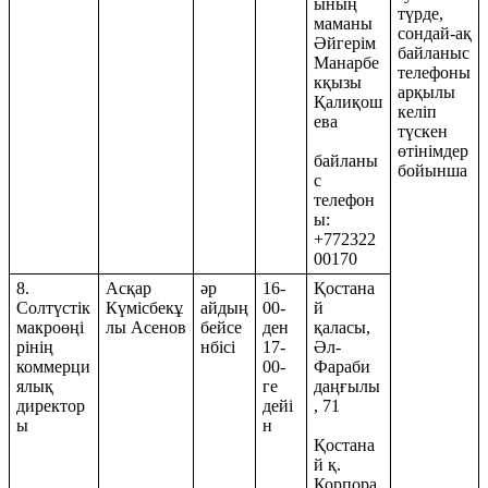
ының
түрде,
маманы
сондай-ақ
Әйгерім
байланыс
Манарбе
телефоны
кқызы
арқылы
Қалиқош
келіп
ева
түскен
өтінімдер
байланы
бойынша
с
телефон
ы:
+772322
00170
8.
Асқар
әр
16-
Қостана
Солтүстік
Күмісбекұ
айдың
00-
й
макроөңі
лы Асенов
бейсе
ден
қаласы,
рінің
нбісі
17-
Әл-
коммерци
00-
Фараби
ялық
ге
даңғылы
директор
дейі
, 71
ы
н
Қостана
й қ.
Корпора