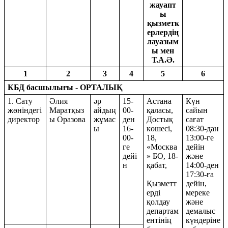
жауапт
ы
қызметк
ерлердің
лауазым
ы мен
Т.А.Ә.
1
2
3
4
5
6
КБД басшылығы - ОРТАЛЫҚ
1. Сату
Әлия
әр
15-
Астана
Күн
жөніндегі
Маратқыз
айдың
00-
қаласы,
сайын
директор
ы Оразова
жұмас
ден
Достық
сағат
ы
16-
көшесі,
08:30-дан
00-
18,
13:00-ге
ге
«Москва
дейін
дейі
» БО, 18-
және
н
қабат,
14:00-ден
17:30-ға
Қызметт
дейін,
ерді
мереке
қолдау
және
департам
демалыс
ентінің
күндеріне