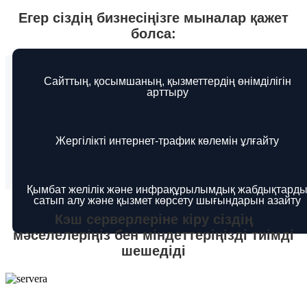
Егер сіздің бизнесіңізге мыналар қажет
болса:
Сайттың, қосымшаның, қызметтердің өнімділігін
арттыру
Жергілікті интернет-трафик көлемін ұлғайту
Қымбат желілік және инфрақұрылымдық жабдықтард
сатып алу және қызмет көрсету шығындарын азайту
Кэш серверлеріне кіру сіздің
мәселелеріңіз бен міндеттеріңізді тиімді
шешедіді