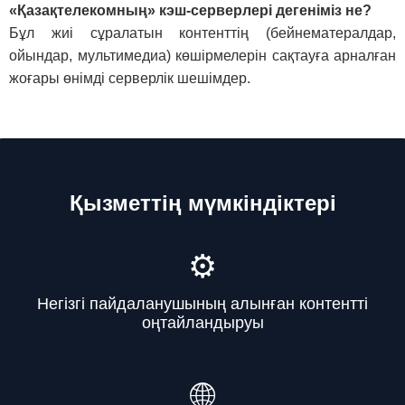
«Қазақтелекомның» кэш-серверлері дегеніміз не?
Бұл жиі сұралатын контенттің (бейнематералдар,
ойындар, мультимедиа) көшірмелерін сақтауға арналған
жоғары өнімді серверлік шешімдер.
Қызметтің мүмкіндіктері
⚙️
Негізгі пайдаланушының алынған контентті
оңтайландыруы
🌐