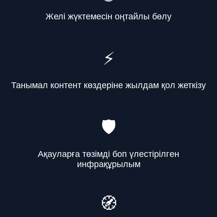
Желі жүктемесін оңтайлы бөлу
⚡
Танымал контент көздеріне жылдам қол жеткізу
🛡️
Ақауларға төзімді боп үлестірілген
инфрақұрылым
🧭