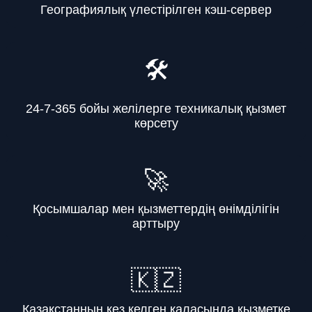
Географиялық үлестірілген кэш-сервер
🛠️
24-7-365 бойы желілерге техникалық қызмет
көрсету
🚀
Қосымшалар мен қызметтердің өнімділігін
арттыру
🇰🇿
Қазақстанның кез келген қаласында қызметке