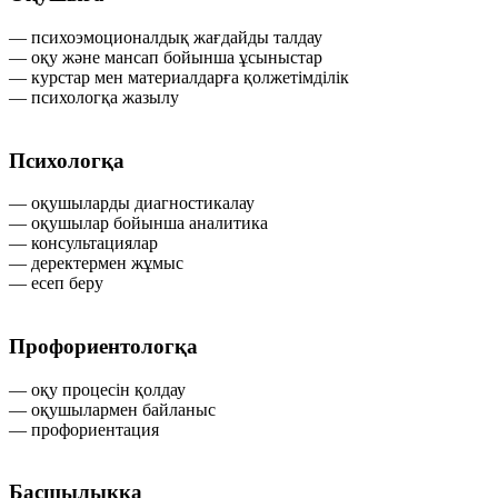
— психоэмоционалдық жағдайды талдау
— оқу және мансап бойынша ұсыныстар
— курстар мен материалдарға қолжетімділік
— психологқа жазылу
Психологқа
— оқушыларды диагностикалау
— оқушылар бойынша аналитика
— консультациялар
— деректермен жұмыс
— есеп беру
Профориентологқа
— оқу процесін қолдау
— оқушылармен байланыс
— профориентация
Басшылыққа