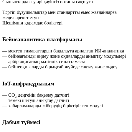
Сыныптарда сау әрі қауіпсіз ортаны сақтауға
Тәртіп бұзушылықтар мен стандартты емес жағдайларға
жедел әрекет етуге
Шешімнің құрамдас бөліктері
Бейнеаналитика платформасы
— мектеп ғимараттарын бақылауға арналған ИИ-аналитика
— бейнеағынды өңдеу және оқиғаларды анықтау модульдері
— әрбір оқиғаның мәтіндік сипаттамасы
— бейнеоқиғаларды бірыңғай жүйеде сақтау және өңдеу
IoT-инфрақұрылым
— CO₂ деңгейін бақылау датчигі
— темекі шегуді анықтау датчигі
— хабарламаларды жіберудің біріктірілген модулі
Дабыл түймесі