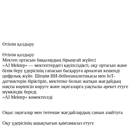
Мемлекеттік мекемелерге арналған AI
Mektep
Мектептегі қауіпсіздік пен тәртіп
Өтінім қалдыру
Өтінім қалдыру
Мектеп ортасын бақылаудың бірыңғай жүйесі
«AI Mektep» — мектептердегі қауіпсіздікті, оқу ортасын және
білім беру үдерісінің сапасын басқаруға арналған кешенді
цифрлық жүйе. Шешім ИИ-бейнеаналитикасы мен IoT-
датчиктерін біріктіріп, мектепке болып жатқан жағдайдың
нақты көрінісін көруге және оқиғаларға уақтылы әрекет етуге
мүмкіндік береді.
«AI Mektep» көмектеседі
Оқыс оқиғалар мен төтенше жағдайлардың санын азайтуға
Оқу үдерісінің ашықтығын қамтамасыз етуге