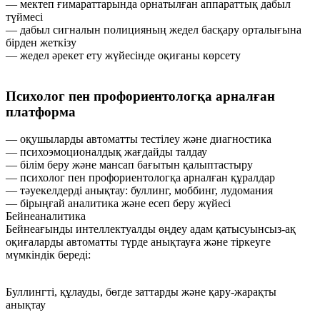
— мектеп ғимараттарында орнатылған аппараттық дабыл
түймесі
— дабыл сигналын полицияның жедел басқару орталығына
бірден жеткізу
— жедел әрекет ету жүйесінде оқиғаны көрсету
Психолог пен профориентологқа арналған
платформа
— оқушыларды автоматты тестілеу және диагностика
— психоэмоционалдық жағдайды талдау
— білім беру және мансап бағытын қалыптастыру
— психолог пен профориентологқа арналған құралдар
— тәуекелдерді анықтау: буллинг, моббинг, лудомания
— бірыңғай аналитика және есеп беру жүйесі
Бейнеаналитика
Бейнеағынды интеллектуалды өңдеу адам қатысуынсыз-ақ
оқиғаларды автоматты түрде анықтауға және тіркеуге
мүмкіндік береді:
Буллингті, құлауды, бөгде заттарды және қару-жарақты
анықтау