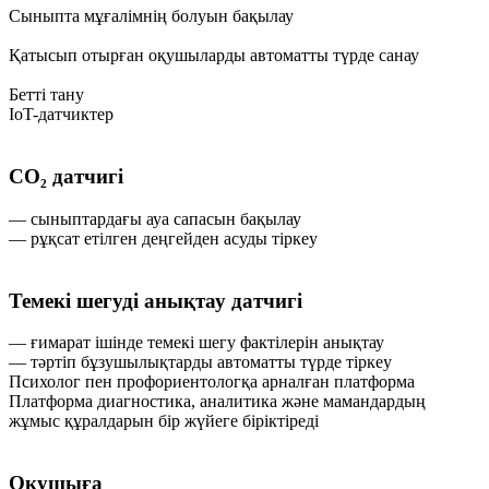
Сыныпта мұғалімнің болуын бақылау
Қатысып отырған оқушыларды автоматты түрде санау
Бетті тану
IoT-датчиктер
CO₂ датчигі
— сыныптардағы ауа сапасын бақылау
— рұқсат етілген деңгейден асуды тіркеу
Темекі шегуді анықтау датчигі
— ғимарат ішінде темекі шегу фактілерін анықтау
— тәртіп бұзушылықтарды автоматты түрде тіркеу
Психолог пен профориентологқа арналған платформа
Платформа диагностика, аналитика және мамандардың
жұмыс құралдарын бір жүйеге біріктіреді
Оқушыға