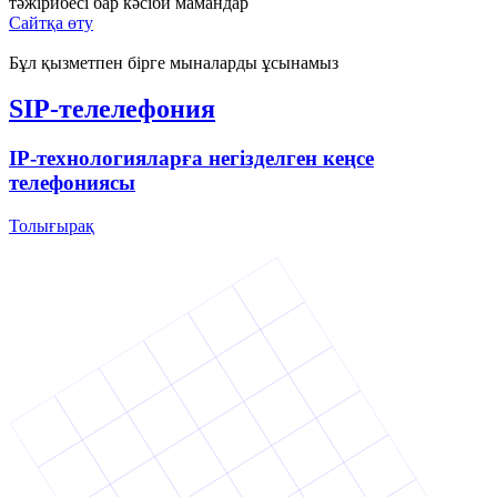
тәжірибесі бар кәсіби мамандар
Сайтқа өту
Бұл қызметпен бірге мыналарды ұсынамыз
SIP-телелефония
IP-технологияларға негізделген кеңсе
телефониясы
Толығырақ