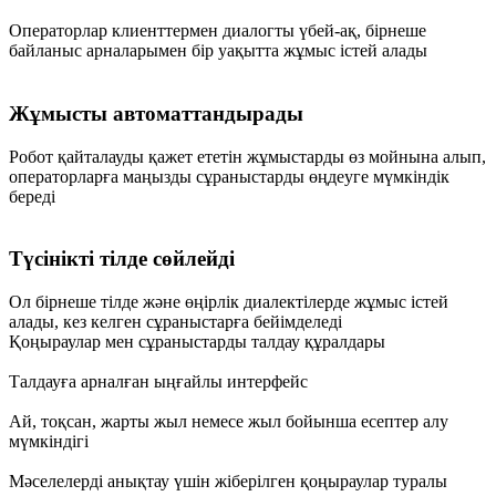
Операторлар клиенттермен диалогты үбей-ақ, бірнеше
байланыс арналарымен бір уақытта жұмыс істей алады
Жұмысты автоматтандырады
Робот қайталауды қажет ететін жұмыстарды өз мойнына алып,
операторларға маңызды сұраныстарды өңдеуге мүмкіндік
береді
Түсінікті тілде сөйлейді
Ол бірнеше тілде және өңірлік диалектілерде жұмыс істей
алады, кез келген сұраныстарға бейімделеді
Қоңыраулар мен сұраныстарды талдау құралдары
Талдауға арналған ыңғайлы интерфейс
Ай, тоқсан, жарты жыл немесе жыл бойынша есептер алу
мүмкіндігі
Мәселелерді анықтау үшін жіберілген қоңыраулар туралы