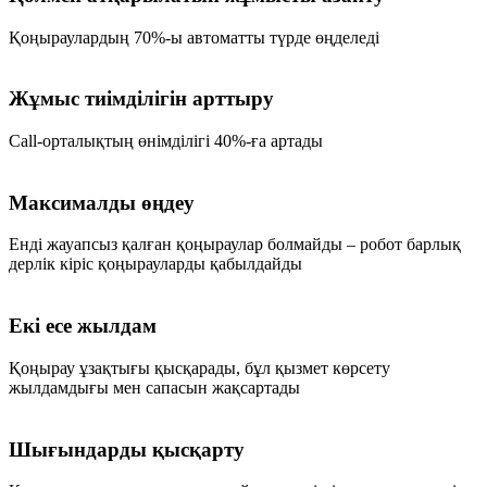
Қоңыраулардың 70%-ы автоматты түрде өңделеді
Жұмыс тиімділігін арттыру
Call-орталықтың өнімділігі 40%-ға артады
Максималды өңдеу
Енді жауапсыз қалған қоңыраулар болмайды – робот барлық
дерлік кіріс қоңырауларды қабылдайды
Екі есе жылдам
Қоңырау ұзақтығы қысқарады, бұл қызмет көрсету
жылдамдығы мен сапасын жақсартады
Шығындарды қысқарту