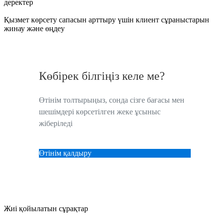
деректер
Қызмет көрсету сапасын арттыру үшін клиент сұраныстарын
жинау және өңдеу
Көбірек білгіңіз келе ме?
Өтінім толтырыңыз, сонда сізге бағасы мен
шешімдері көрсетілген жеке ұсыныс
жіберіледі
Өтінім қалдыру
Жиі қойылатын сұрақтар