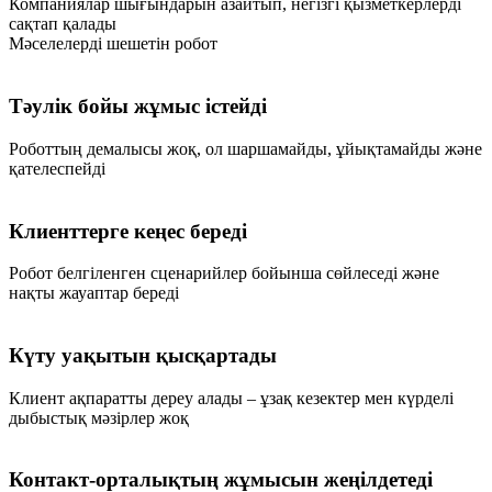
Компаниялар шығындарын азайтып, негізгі қызметкерлерді
сақтап қалады
Мәселелерді шешетін робот
Тәулік бойы жұмыс істейді
Роботтың демалысы жоқ, ол шаршамайды, ұйықтамайды және
қателеспейді
Клиенттерге кеңес береді
Робот белгіленген сценарийлер бойынша сөйлеседі және
нақты жауаптар береді
Күту уақытын қысқартады
Клиент ақпаратты дереу алады – ұзақ кезектер мен күрделі
дыбыстық мәзірлер жоқ
Контакт-орталықтың жұмысын жеңілдетеді