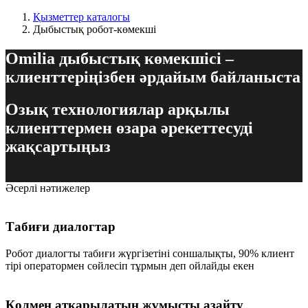
Қызметтер каталогы
Дыбыстық робот-көмекші
Omilia дыбыстық көмекшісі –
клиенттеріңізбен әрдайым байланыста
Озық технологиялар арқылы
клиенттермен өзара әрекеттесуді
жақсартыңыз
Әсерлі нәтижелер
Табиғи диалогтар
Робот диалогты табиғи жүргізетіні соншалықты, 90% клиент
тірі оператормен сөйлесіп тұрмын деп ойлайды екен
Қолмен атқарылатын жұмысты азайту