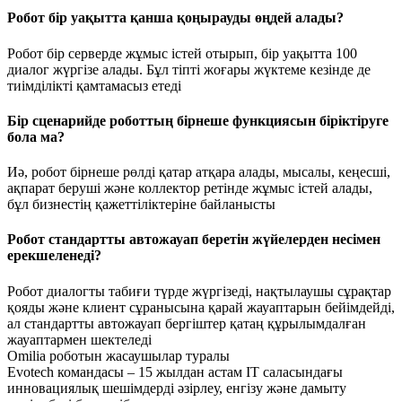
Робот бір уақытта қанша қоңырауды өңдей алады?
Робот бір серверде жұмыс істей отырып, бір уақытта 100
диалог жүргізе алады. Бұл тіпті жоғары жүктеме кезінде де
тиімділікті қамтамасыз етеді
Бір сценарийде роботтың бірнеше функциясын біріктіруге
бола ма?
Иә, робот бірнеше рөлді қатар атқара алады, мысалы, кеңесші,
ақпарат беруші және коллектор ретінде жұмыс істей алады,
бұл бизнестің қажеттіліктеріне байланысты
Робот стандартты автожауап беретін жүйелерден несімен
ерекшеленеді?
Робот диалогты табиғи түрде жүргізеді, нақтылаушы сұрақтар
қояды және клиент сұранысына қарай жауаптарын бейімдейді,
ал стандартты автожауап бергіштер қатаң құрылымдалған
жауаптармен шектеледі
Omilia роботын жасаушылар туралы
Evotech командасы – 15 жылдан астам IT саласындағы
инновациялық шешімдерді әзірлеу, енгізу және дамыту