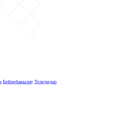
ы
Бейнебақылау
Теледидар