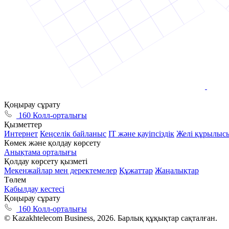
Қоңырау сұрату
160 Колл-орталығы
Қызметтер
Интернет
Кеңселік байланыс
ІТ және қауіпсіздік
Желі құрылыс
Көмек және қолдау көрсету
Анықтама орталығы
Қолдау көрсету қызметі
Мекенжайлар мен деректемелер
Құжаттар
Жаңалықтар
Төлем
Қабылдау кестесі
Қоңырау сұрату
160 Колл-орталығы
© Kazakhtelecom Business, 2026. Барлық құқықтар сақталған.