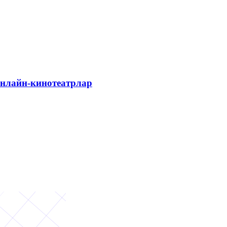
 онлайн-кинотеатрлар