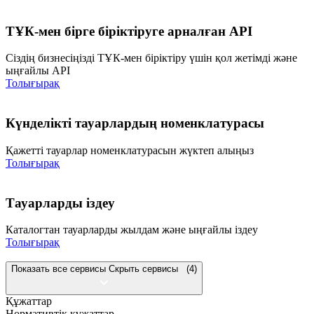
ТҰК-мен бірге біріктіруге арналған АРІ
Сіздің бизнесіңізді ТҰК-мен біріктіру үшін қол жетімді және
ыңғайлы API
Толығырақ
Күнделікті тауарлардың номенклатурасы
Қажетті тауарлар номенклатурасын жүктеп алыңыз
Толығырақ
Тауарларды іздеу
Каталогтан тауарларды жылдам және ыңғайлы іздеу
Толығырақ
Показать все сервисы
Скрыть сервисы
(4)
Құжаттар
Нормативтік құжаттар