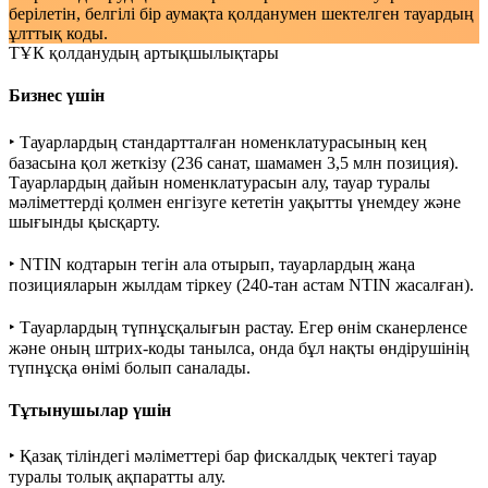
берілетін, белгілі бір аумақта қолданумен шектелген тауардың
ұлттық коды.
ТҰК қолданудың артықшылықтары
Бизнес үшін
‣ Тауарлардың стандартталған номенклатурасының кең
базасына қол жеткізу (236 санат, шамамен 3,5 млн позиция).
Тауарлардың дайын номенклатурасын алу, тауар туралы
мәліметтерді қолмен енгізуге кететін уақытты үнемдеу және
шығынды қысқарту.
‣ NТІN кодтарын тегін ала отырып, тауарлардың жаңа
позицияларын жылдам тіркеу (240-тан астам NTIN жасалған).
‣ Тауарлардың түпнұсқалығын растау. Егер өнім сканерленсе
және оның штрих-коды танылса, онда бұл нақты өндірушінің
түпнұсқа өнімі болып саналады.
Тұтынушылар үшін
‣ Қазақ тіліндегі мәліметтері бар фискалдық чектегі тауар
туралы толық ақпаратты алу.