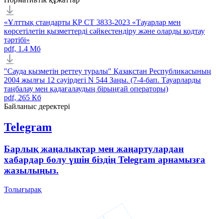
«Ұлттық стандарты ҚР СТ 3833-2023 «Тауарлар мен
көрсетілетін қызметтерді сәйкестендіру және оларды кодтау
тәртібі»
pdf, 1.4 Мб
"Сауда қызметін реттеу туралы" Қазақстан Республикасының
2004 жылғы 12 сәуірдегі N 544 Заңы. (7-4-бап. Тауарларды
таңбалау мен қадағалаудың бірыңғай операторы)
pdf, 265 Кб
Байланыс деректері
Telegram
Барлық жаңалықтар мен жаңартулардан
хабардар болу үшін біздің Telegram арнамызға
жазылыңыз.
Толығырақ