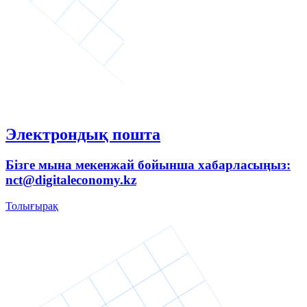
Электрондық пошта
Бізге мына мекенжай бойынша хабарласыңыз:
nct@digitaleconomy.kz
Толығырақ