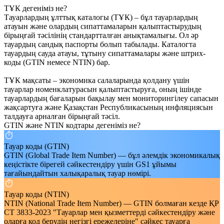
ТҰК дегеніміз не?
Тауарлардың ұлттық каталогы (ТҰК) – бұл тауарлардың
атауын және олардың сипаттамаларын қалыптастырудың
бірыңғай тәсілінің стандартталған анықтамалығы. Ол әр
тауардың сандық паспорты болып табылады. Каталогта
тауардың сауда атауы, тұтыну сипаттамалары және штрих-
коды (GTIN немесе NTIN) бар.
ТҰК мақсаты – экономика салаларында қолдану үшін
тауарлар номенклатурасын қалыптастыруға, оның ішінде
тауарлардың бағаларын бақылау мен мониторингілеу сапасын
жақсартуға және Қазақстан Республикасының инфляциясын
талдауға арналған бірыңғай тәсіл.
GTIN және NTIN кодтары дегеніміз не?
Тауар коды (GTIN)
GTIN (Global Trade Item Number) — бұл әлемдік экономикалық
кеңістікте бірегей сәйкестендіру үшін GS1 ұйымы
тағайындайтын халықаралық тауар нөмірі.
Тауар коды (NTIN)
NTIN (National Trade Item Number) — GTIN болмаған кезде ҚР
СТ 3833-2023 "Тауарлар мен қызметтерді сәйкестендіру және
оларға код берудің негізгі ережелеріне" сәйкес тауарға