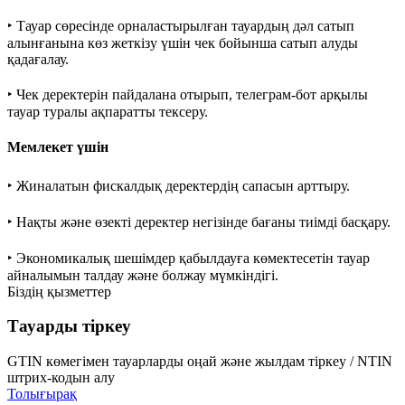
‣ Тауар сөресінде орналастырылған тауардың дәл сатып
алынғанына көз жеткізу үшін чек бойынша сатып алуды
қадағалау.
‣ Чек деректерін пайдалана отырып, телеграм-бот арқылы
тауар туралы ақпаратты тексеру.
Мемлекет үшін
‣ Жиналатын фискалдық деректердің сапасын арттыру.
‣ Нақты және өзекті деректер негізінде бағаны тиімді басқару.
‣ Экономикалық шешімдер қабылдауға көмектесетін тауар
айналымын талдау және болжау мүмкіндігі.
Біздің қызметтер
Тауарды тіркеу
GTIN көмегімен тауарларды оңай және жылдам тіркеу / NTIN
штрих-кодын алу
Толығырақ