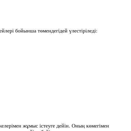
йлері бойынша төмендегідей үлестіріледі:
елерімен жұмыс істеуге дейін. Оның көмегімен