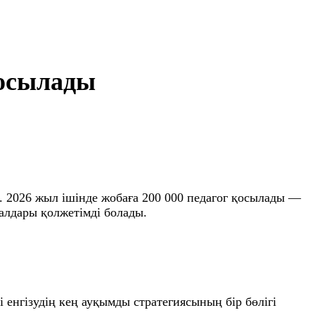
қосылады
. 2026 жыл ішінде жобаға 200 000 педагог қосылады —
алдары қолжетімді болады.
енгізудің кең ауқымды стратегиясының бір бөлігі