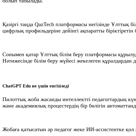
болып табылады.
Қазіргі таңда QazTech платформасы негізінде Ұлттық б
цифрлық профильдеріне дейінгі ақпаратты біріктіретін 
Сонымен қатар Ұлттық білім беру платформасы құрылуда.
Нәтижесінде білім беру жүйесі жекелеген құралдардан 
ChatGPT Edu не үшін енгізіледі
Пилоттық жоба жасанды интеллектті педагогтардың күнд
және академиялық процестердің бір бөлігін автоматтанд
Жобаға қатысатын әр педагог жеке ИИ-ассистентке қол 