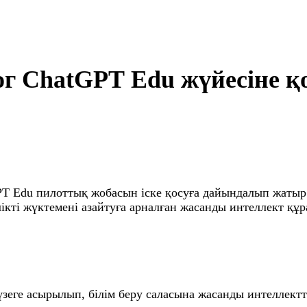
гог ChatGPT Edu жүйесіне 
PT Edu пилоттық жобасын іске қосуға дайындалып жатыр
ікті жүктемені азайтуға арналған жасанды интеллект құр
ге асырылып, білім беру саласына жасанды интеллектті 