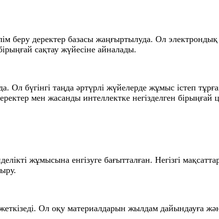
ілім беру деректер базасы жаңғыртылуда. Ол электронды
бірыңғай сақтау жүйесіне айналады.
 Ол бүгінгі таңда әртүрлі жүйелерде жұмыс істеп тұрған
деректер мен жасанды интеллектке негізделген бірыңғай 
елікті жұмысына енгізуге бағытталған. Негізгі мақсатта
ыру.
жеткізеді. Ол оқу материалдарын жылдам дайындауға және