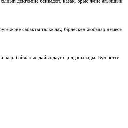
 сынып деңгейіне бейімдеп, қазақ, орыс және ағылшын
руге және сабақты талқылау, бірлескен жобалар немесе
ке кері байланыс дайындауға қолданылады. Бұл ретте