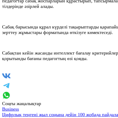
педагогтар сабақ жоспарларын құрастырып, тапсырмала
тілдерінде әзірлей алады.
Сабақ барысында құрал күрделі тақырыптарды қарапайым
зерттеу жұмыстары форматында өткізуге көмектеседі.
Сабақтан кейін жасанды интеллект бағалау критерийлер
қорытынды бағаны педагогтың өзі қояды.
Соңғы жаңалықтар
Business
Цифрлық теңгені жыл соңына дейін 100 жобада пайдал