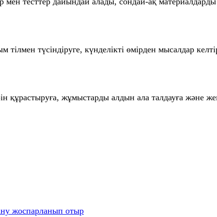
р мен тесттер дайындай алады, сондай-ақ материалдарды
 тілмен түсіндіруге, күнделікті өмірден мысалдар келті
ін құрастыруға, жұмыстарды алдын ала талдауға және же
ану жоспарланып отыр