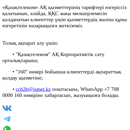
«Қазақтелеком» АҚ қызметтерінің тарифтері өзгеріссіз
қалатынын, алайда, ҚҚС жаңа мөлшерлемесін
қолданатын клиенттер үшін қызметтердің жалпы құны
өзгеретінін назарыңызға жеткіземіз.
Толық ақпарат алу үшін:
• "Қазақтелеком" АҚ Корпоративтік сату
орталықтарына;
• "160" нөмірі бойынша клиенттерді ақпараттық
қолдау қызметіне;
•
ccb2b@ismet.kz
поштасына, WhatsApp +7 708
0000 160 нөміріне хабарласып, жазуыңызға болады.