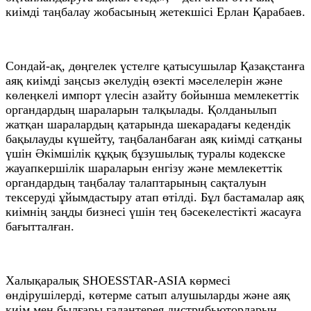
киімді таңбалау жобасының жетекшісі Ерлан Қарабаев.
Сондай-ақ, дөңгелек үстелге қатысушылар Қазақстанға
аяқ киімді заңсыз әкелудің өзекті мәселелерін және
көлеңкелі импорт үлесін азайту бойынша мемлекеттік
органдардың шараларын талқылады. Қолданылып
жатқан шаралардың қатарында шекарадағы кедендік
бақылауды күшейту, таңбаланбаған аяқ киімді сатқаны
үшін Әкімшілік құқық бұзушылық туралы кодекске
жауапкершілік шараларын енгізу және мемлекеттік
органдардың таңбалау талаптарының сақталуын
тексеруді ұйымдастыру атап өтілді. Бұл бастамалар аяқ
киімнің заңды бизнесі үшін тең бәсекелестікті жасауға
бағытталған.
Халықаралық SHOESSTAR-ASIA көрмесі
өндірушілерді, көтерме сатып алушыларды және аяқ
киім мен былғары галантерея дистрибьюторларын