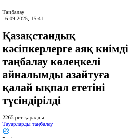
Таңбалау
16.09.2025, 15:41
Қазақстандық
кәсіпкерлерге аяқ киімді
таңбалау көлеңкелі
айналымды азайтуға
қалай ықпал ететіні
түсіндірілді
2265 рет қаралды
Тауарларды таңбалау