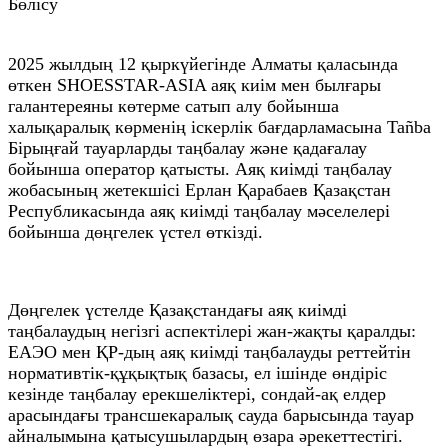
Бөлісу
2025 жылдың 12 қыркүйегінде Алматы қаласында
өткен SHOESSTAR-ASIA аяқ киім мен былғары
галантереяны көтерме сатып алу бойынша
халықаралық көрменің іскерлік бағдарламасына Tañba
Бірыңғай тауарларды таңбалау және қадағалау
бойынша оператор қатысты. Аяқ киімді таңбалау
жобасының жетекшісі Ерлан Қарабаев Қазақстан
Республикасында аяқ киімді таңбалау мәселелері
бойынша дөңгелек үстел өткізді.
Дөңгелек үстелде Қазақстандағы аяқ киімді
таңбалаудың негізгі аспектілері жан-жақты қаралды:
ЕАЭО мен ҚР-дың аяқ киімді таңбалауды реттейтін
нормативтік-құқықтық базасы, ел ішінде өндіріс
кезінде таңбалау ерекшеліктері, сондай-ақ елдер
арасындағы трансшекаралық сауда барысында тауар
айналымына қатысушылардың өзара әрекеттестігі.