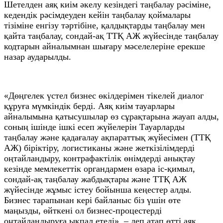
Шетелден аяқ киім әкелу кезіндегі таңбалау рәсіміне,
кедендік рәсімдеуден кейін таңбалау қоймалары
тізіміне енгізу тәртібіне, қалдықтарды таңбалау мен
қайта таңбалау, сондай-ақ ТТҚ АЖ жүйесінде таңбалау
кодтарын айналымнан шығару мәселелеріне ерекше
назар аударылды.
«Дөңгелек үстел бизнес өкілдерімен тікелей диалог
құруға мүмкіндік берді. Аяқ киім тауарлары
айналымына қатысушылар өз сұрақтарына жауап алды,
соның ішінде ішкі есеп жүйелерін Тауарларды
таңбалау және қадағалау ақпараттық жүйесімен (ТТҚ
АЖ) біріктіру, логистиканы және жеткізілімдерді
оңтайландыру, контрафактілік өнімдерді анықтау
кезінде мемлекеттік органдармен өзара іс-қимыл,
сондай-ақ таңбалау жабдықтары және ТТҚ АЖ
жүйесінде жұмыс істеу бойынша кеңестер алды.
Бизнес тарапынан кері байланыс біз үшін өте
маңызды, өйткені ол бизнес-процестерді
оңтайландыруға ықпал етеді», – деп атап өтті аяқ