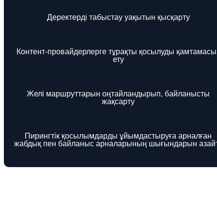
Деректерді табыстау уақытын қысқарту
Контент-провайдерлерге тұрақты қосылуды қамтамасы
ету
Желі маршруттарын оңтайландырып, байланысты
жақсарту
Пирингтік қосылымдарды ұйымдастыруға арналған
жабдық пен байланыс арналарының шығындарын азай