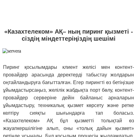
«Казахтелеком» АҚ– ның пиринг қызметі -
сіздің міндеттеріңіздің шешімі
Пиринг қосылымдары клиент желісі мен контент-
провайдер арасында деректерді табыстау жолдарын
оңтайландыруға бағытталған. Егер пирингті өз бетіңізше
ұйымдастырсаңыз, желілік жабдықта порт бөлу, контент-
провайдер серверіне дейін байланыс арналарын
ұйымдастыру, техникалық қызмет көрсету және ретке
келтіру сияқты шығындарға тап боласыз.
«Казахтелеком» АҚ бұл қызметті толықтай өз
жауапкершілігіне алып, оны «толық дайын қызмет»
ретінде ұсынады. Бұл қосылым процесін жылдамдатып,