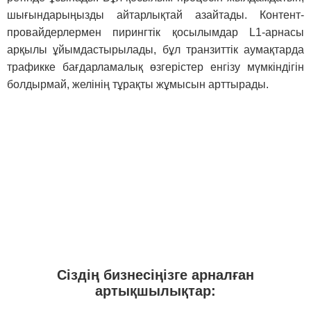
шығындарыңызды айтарлықтай азайтады. Контент-
провайдерлермен пирингтік қосылымдар L1-арнасы
арқылы ұйымдастырылады, бұл транзиттік аумақтарда
трафикке бағдарламалық өзгерістер енгізу мүмкіндігін
болдырмай, желінің тұрақты жұмысын арттырады.
Сіздің бизнесіңізге арналған
артықшылықтар: