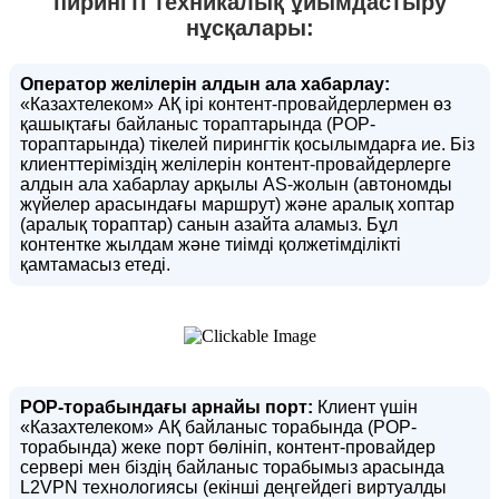
пирингті техникалық ұйымдастыру
нұсқалары:
Оператор желілерін алдын ала хабарлау:
«Казахтелеком» АҚ ірі контент-провайдерлермен өз
қашықтағы байланыс тораптарында (POP-
тораптарында) тікелей пирингтік қосылымдарға ие. Біз
клиенттеріміздің желілерін контент-провайдерлерге
алдын ала хабарлау арқылы AS-жолын (автономды
жүйелер арасындағы маршрут) және аралық хоптар
(аралық тораптар) санын азайта аламыз. Бұл
контентке жылдам және тиімді қолжетімділікті
қамтамасыз етеді.
POP-торабындағы арнайы порт:
Клиент үшін
«Казахтелеком» АҚ байланыс торабында (POP-
торабында) жеке порт бөлініп, контент-провайдер
сервері мен біздің байланыс торабымыз арасында
L2VPN технологиясы (екінші деңгейдегі виртуалды