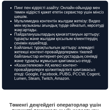
Пинг пен кідірісті азайту: Онлайн-ойындар мен
төмен кідірісті қажет ететін сервистер үшін мінсіз
шешім.
Мультимедиа контентін жылдам жеткізу: Видео
мен музыканы ағындық түрде ойнатып, көрсетуді
жақсартады.
Пайдаланушылардың қанағаттануын арттыру:
тұрақты және жылдам қосылым клиенттердің
сенімін күшейтеді.
Байланыс тұрақтылығын арттыру: әлемдегі
жетекші контент-провайдерлермен тікелей
байланыстар интернет-ресурстардың сенімді
және тұрақты жұмысын қамтамасыз етеді.
«Казахтелеком» АҚ келесі контент-
провайдерлерге қолжетімділікті қамтамасыз
етеді: Google, Facebook, PUBG, PCCW, Cogent,
Lumen, Steam, Twitch, Amazon.
Төменгі деңгейдегі операторлар үшін