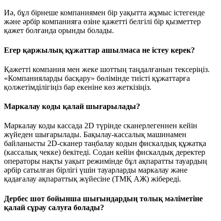
Иә, бұл бірнеше компаниямен бір уақытта жұмыс істегенде
және әрбір компанияға өзіне қажетті белгілі бір қызметтер
қажет болғанда орынды болады.
Егер қаржылық құжаттар ашылмаса не істеу керек?
Қажетті компания мен жеке шоттың таңдалғанын тексеріңіз.
«Компанияларды басқару» бөлімінде тиісті құжаттарға
қолжетімділігіңіз бар екеніне көз жеткізіңіз.
Маркалау коды қалай шығарылады?
Маркалау коды кассада 2D түрінде сканерлегеннен кейін
жүйеден шығарылады. Бақылау-кассалық машинамен
байланысты 2D-сканер таңбалау кодын фискалдық құжатқа
(кассалық чекке) бекітеді. Содан кейін фискалдық деректер
операторы нақты уақыт режимінде бұл ақпаратты тауардың
әрбір сатылған бірлігі үшін тауарларды маркалау және
қадағалау ақпараттық жүйесіне (ТМҚ АЖ) жібереді.
Дербес шот бойынша шығындардың толық мәліметіне
қалай сұрау салуға болады?