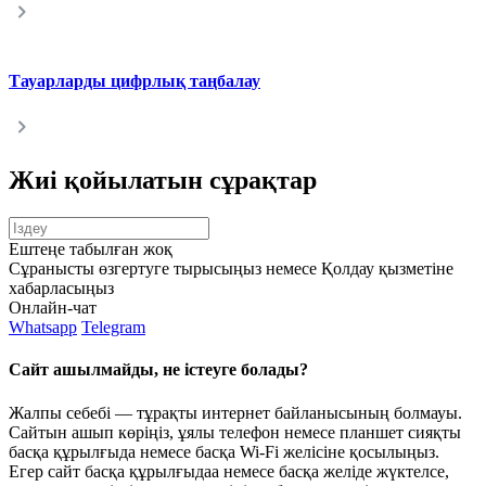
Тауарларды цифрлық таңбалау
Жиі қойылатын сұрақтар
Ештеңе табылған жоқ
Сұранысты өзгертуге тырысыңыз немесе Қолдау қызметіне
хабарласыңыз
Онлайн-чат
Whatsapp
Telegram
Сайт ашылмайды, не істеуге болады?
Жалпы себебі — тұрақты интернет байланысының болмауы.
Сайтын ашып көріңіз, ұялы телефон немесе планшет сияқты
басқа құрылғыда немесе басқа Wi-Fi желісіне қосылыңыз.
Егер сайт басқа құрылғыдаа немесе басқа желіде жүктелсе,