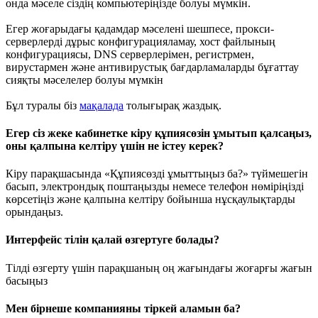
онда мәселе сіздің компьютеріңізде болуы мүмкін.
Егер жоғарыдағы қадамдар мәселені шешпесе, прокси-
серверлерді дұрыс конфигурацияламау, хост файлының
конфигурациясы, DNS серверлерімен, регистрмен,
вирустармен және антивирустық бағдарламаларды бұғаттау
сияқты мәселелер болуы мүмкін
Бұл туралы біз
мақалада
толығырақ жаздық.
Егер сіз жеке кабинетке кіру құпиясөзін ұмытып қалсаңыз,
оны қалпына келтіру үшін не істеу керек?
Кіру парақшасында «Құпиясөзді ұмыттыңыз ба?» түймешегін
басып, электрондық поштаңызды немесе телефон нөміріңізді
көрсетіңіз және қалпына келтіру бойынша нұсқаулықтарды
орындаңыз.
Интерфейс тілін қалай өзгертуге болады?
Тілді өзгерту үшін парақшаның оң жағындағы жоғарғы жағын
басыңыз
Мен бірнеше компанияны тіркей аламын ба?