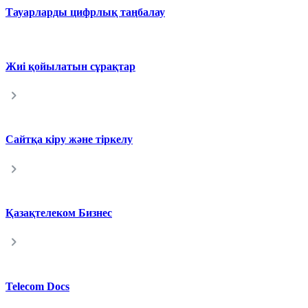
Тауарларды цифрлық таңбалау
Жиі қойылатын сұрақтар
Сайтқа кіру және тіркелу
Қазақтелеком Бизнес
Telecom Docs