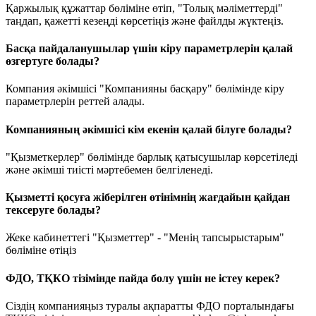
Қаржылық құжаттар бөліміне өтіп, "Толық мәліметтерді"
таңдап, қажетті кезеңді көрсетіңіз және файлды жүктеңіз.
Басқа пайдаланушылар үшін кіру параметрлерін қалай
өзгертуге болады?
Компания әкімшісі "Компанияны басқару" бөлімінде кіру
параметрлерін реттей алады.
Компанияның әкімшісі кім екенін қалай білуге болады?
"Қызметкерлер" бөлімінде барлық қатысушылар көрсетіледі
және әкімші тиісті мәртебемен белгіленеді.
Қызметті қосуға жіберілген өтінімнің жағдайын қайдан
тексеруге болады?
Жеке кабинеттегі "Қызметтер" - "Менің тапсырыстарым"
бөліміне өтіңіз
ФДО, ТҚКО тізімінде пайда болу үшін не істеу керек?
Сіздің компанияңыз туралы ақпаратты ФДО порталындағы