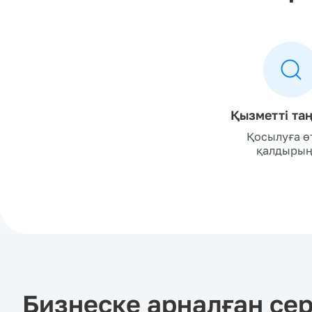
Қызметті та
Қосылуға ө
қалдыры
Бизнеске арналған се