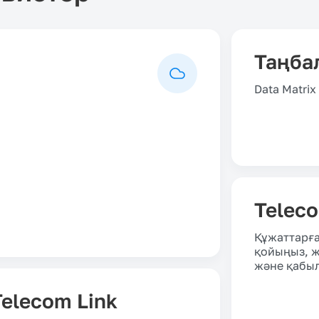
Таңба
Data Matri
Telec
Құжаттарға
қойыңыз, ж
және қабы
Telecom Link