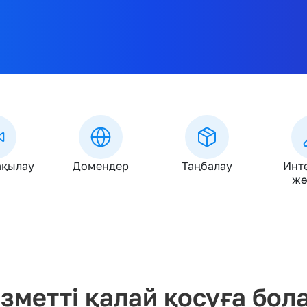
ақылау
Домендер
Таңбалау
Инте
жө
зметті қалай қосуға бол