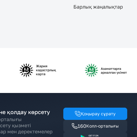
Барлық жаңалықтар
не қолдау көрсету
Қоңырау сұрату
орталығы
сету қызметі
160
Колл-орталығы
ар мен деректемелер