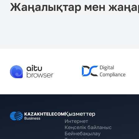
Жаңалықтар мен жаңа
Қызметтер
Интернет
Кеңселік байланыс
Бейнебақылау