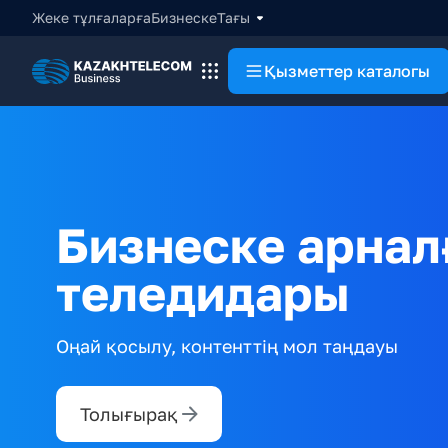
Жеке тұлғаларға
Бизнеске
Тағы
Қызметтер каталогы
Бизнеске арнал
теледидары
Оңай қосылу, контенттің мол таңдауы
Толығырақ