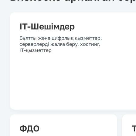
IT-Шешімдер
Бұлтты және цифрлық қызметтер,
серверлерді жалға беру, хостинг,
IT-қызметтер
ФДО