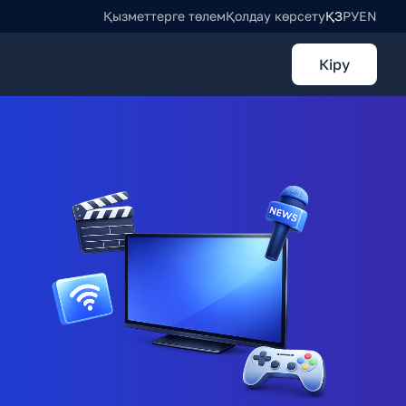
Қызметтерге төлем
Қолдау көрсету
ҚЗ
РУ
EN
Кіру