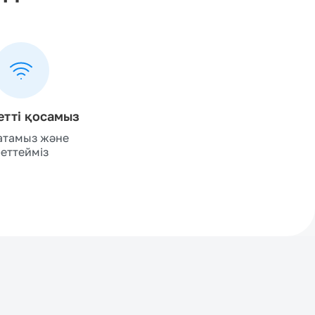
тті қосамыз
атамыз және
еттейміз