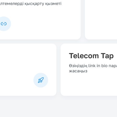
ілтемелерді қысқарту қызметі
Telecom Tap
Өзіңіздің link in bio 
жасаңыз