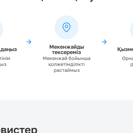
Мекенжайды
ңдаңыз
Қызме
тексереміз
тінім
Мекенжай бойынша
Орн
ңыз
қолжетімділікті
р
растаймыз
рвистер