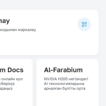
лау
x кодымен маркалау
om Docs
Al-Farabium
 онлайн қол
NVIDIA H200 негізіндегі
іберіңіз
AI технологияларына
лдаңыз
арналған бұлтты орта