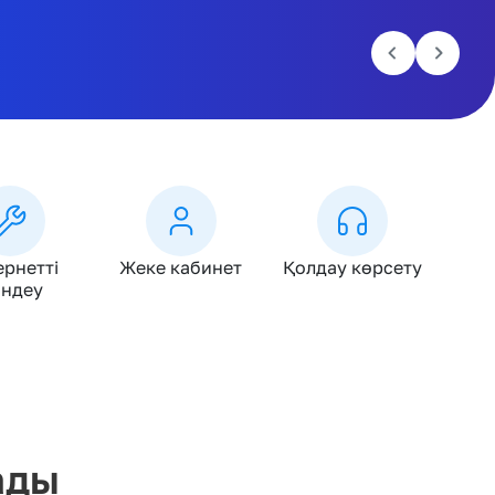
рнетті
Жеке кабинет
Қолдау көрсету
ндеу
ады