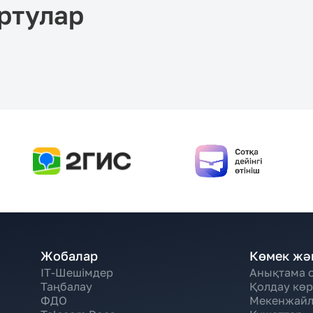
ртулар
Жобалар
Көмек жә
IT-Шешімдер
Анықтама 
Таңбалау
Қолдау көр
ФДО
Мекенжайл