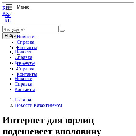
RU
KZ
KZ
RU
...
Найти
Новости
Справка
...
Контакты
Новости
...
Справка
Контакты
Новости
...
Справка
Контакты
Новости
Справка
Контакты
Главная
Новости Казахтелеком
Интернет для юрлиц
подешевеет вполовину