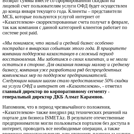
Возврат суммы вместе со сформированной скидкой на
лицевой счет пользователям услуги ОФД будет осуществлен
до конца января текущего года. Клиенты – представители
МСБ, которые пользуются услугой интернет от
«Казахтелеком» скорректированные счета получат в феврале,
так как компания с данной категорией клиентов работает по
системе post paid.
«Мы понимаем, что малый и средний бизнес особенно
пострадал в январских событиях этого года. В приоритете
компании поддержка казахстанцев в сложный период
восстановления. Мы заботимся о своих клиентах, и не могли
остаться в стороне. Для оказания помощи малому и среднему
бизнесу, компания уже разработала ряд беспрецедентных
комплексных мер по поддержке предпринимателей.
Следующим нашим шагом стало предоставление 50% скидки
на услуги ОФД и интернет от «Казахтелеком»
, - отметил
главный директор по корпоративному сегменту -
генеральный директор ДКБ Алмат Карамнов.
Напомним, что в период чрезвычайного положения,
«Казахтелеком» также внедрил ряд технических решений на
портале для бизнеса ISMET.kz. В результате отечественные
предприниматели могли пользоваться порталом без доступа в
интернет, проводить все необходимые операции, а также
временно приостанавливать или отсрочить платежи за услуги