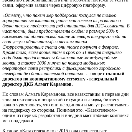
связи, оформив заявки через цифровую платформу.
«Отмечу, что пакет мер поддержки коснулся не только
корпоративных клиентов, ранее мои коллеги из розничного
блока также предложили ряд инициатив для B2C-сегмента. В
частности, были предоставлены скидки в размере 50% к
ежемесячной абонентской плате за январь текущего года на
свои услуги абонентам-физическим лицам.
Скорректированные счета они тоже получат в феврале.
Кроме того, всем абонентам в срок до 31 января текущего
года были предоставлены безлимитные междугородные
звонки, а также 1000 минут на номера мобильных
операторов связи республики с фиксированного городского
телефона без дополнительной оплаты»,
- говорит
главный
директор по корпоративному сегменту - генеральный
директор ДКБ Алмат Карамнов.
По словам Алмата Караманова, все казахстанцы в первые дни
января оказались в непростой ситуации и людям, бизнесу
важно чувствовать, что они не одиноки и могут рассчитывать
на поддержку со стороны. Понимая это, «Казахтелеком»
одним из первых разработал и внедрил масштабный комплекс
мер поддержки.
К слову, «Казахтелеком»» с 2015 года осуществляет