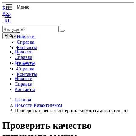
RU
KZ
KZ
RU
...
Найти
Новости
Справка
...
Контакты
Новости
...
Справка
Контакты
Новости
...
Справка
Контакты
Новости
Справка
Контакты
Главная
Новости Казахтелеком
Проверить качество интернета можно самостоятельно
Проверить качество