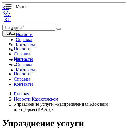
RU
KZ
KZ
RU
...
Найти
Новости
Справка
...
Контакты
Новости
...
Справка
Контакты
Новости
...
Справка
Контакты
Новости
Справка
Контакты
Главная
Новости Казахтелеком
Упразднение услуги «Распределенная Блокчейн
платформа (BAAS)»
Упразднение услуги