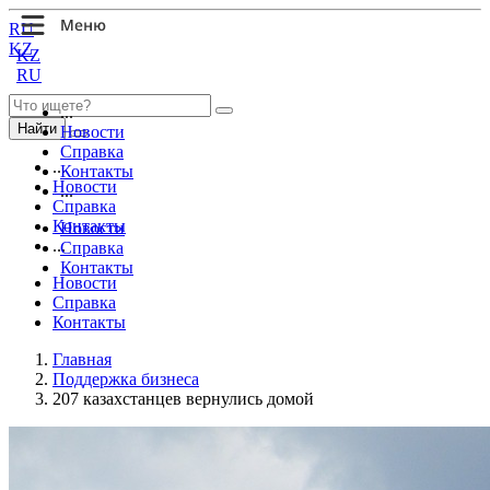
RU
KZ
KZ
RU
...
Найти
Новости
Справка
...
Контакты
Новости
...
Справка
Контакты
Новости
...
Справка
Контакты
Новости
Справка
Контакты
Главная
Поддержка бизнеса
207 казахстанцев вернулись домой