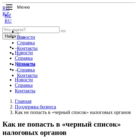
RU
KZ
KZ
RU
...
Найти
Новости
Справка
...
Контакты
Новости
...
Справка
Контакты
Новости
...
Справка
Контакты
Новости
Справка
Контакты
Главная
Поддержка бизнеса
Как не попасть в «черный список» налоговых органов
Как не попасть в «черный список»
налоговых органов