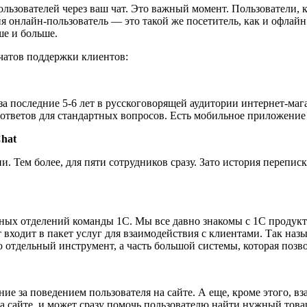
льзователей через ваш чат. Это важный момент. Пользователи, 
дня онлайн-пользователь ― это такой же посетитель, как и офла
ше и больше.
чатов поддержки клиентов:
за последние 5-6 лет в русскоговорящей аудитории интернет-ма
 ответов для стандартных вопросов. Есть мобильное приложение 
Chat
и. Тем более, для пяти сотрудников сразу. Зато история переписк
шных отделений команды 1С. Мы все давно знакомы с 1С продукт
 входит в пакет услуг для взаимодействия с клиентами. Так на
то отдельный инструмент, а часть большой системы, которая поз
ие за поведением пользователя на сайте. А еще, кроме этого, вз
 на сайте, и может сразу помочь пользователю найти нужный тов