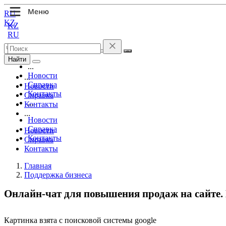
RU
KZ
KZ
RU
Найти
...
Новости
...
Справка
Новости
Контакты
Справка
...
Контакты
...
Новости
Справка
Новости
Контакты
Справка
Контакты
Главная
Поддержка бизнеса
Онлайн-чат для повышения продаж на сайте. 
Картинка взята с поисковой системы google