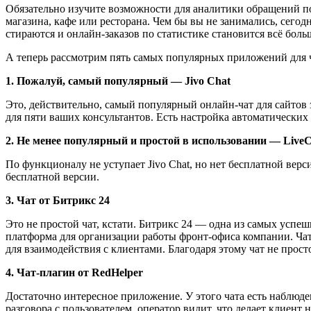
Обязательно изучите возможности для аналитики обращений по
магазина, кафе или ресторана. Чем бы вы не занимались, сего
стираются и онлайн-заказов по статистике становится всё боль
А теперь рассмотрим пять самых популярных приложений для 
1. Пожалуй, самый популярный ― Jivo Chat
Это, действительно, самый популярный онлайн-чат для сайтов 
для пяти ваших консультантов. Есть настройка автоматических
2. Не менее популярный и простой в использовании ― Live
По функционалу не уступает Jivo Chat, но нет бесплатной верси
бесплатной версии.
3. Чат от Битрикс 24
Это не простой чат, кстати. Битрикс 24 ― одна из самых успе
платформа для организации работы фронт-офиса компании. Чат
для взаимодействия с клиентами. Благодаря этому чат не прос
4. Чат-плагин от RedHelper
Достаточно интересное приложение. У этого чата есть наблюден
разговора с пользователем, оператор видит, что делает клиент