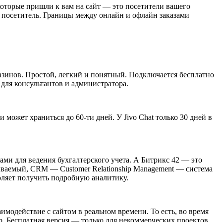
которые пришли к вам на сайт ― это посетители вашего
йн посетитель. Границы между онлайн и офлайн заказами
газинов. Простой, легкий и понятный. Подключается бесплатно
для консультантов и администратора.
и может храниться до 60-ти дней. У Jivo Chat только 30 дней в
ами для ведения бухгалтерского учета. А Битрикс 42 ― это
зываемый, CRM ― Customer Relationship Management ― система
воляет получить подробную аналитику.
аимодействие с сайтом в реальном времени. То есть, во время
ар. Бесплатная версия ― только для некоммерческих проектов.