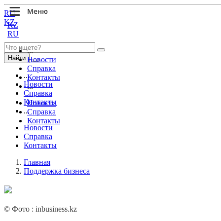
RU
KZ
KZ
RU
...
Найти
Новости
Справка
...
Контакты
Новости
...
Справка
Контакты
Новости
...
Справка
Контакты
Новости
Справка
Контакты
Главная
Поддержка бизнеса
© Фото : inb