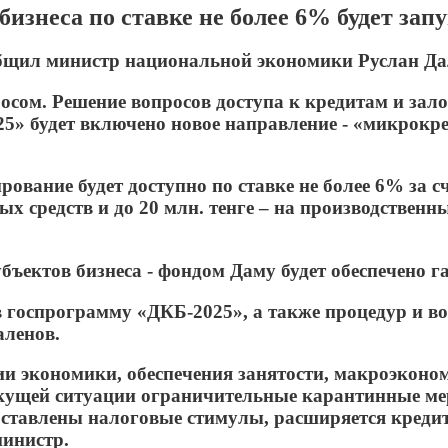
знеса по ставке не более 6% будет зап
ообщил министр национальной экономики Руслан Да
сом. Решение вопросов доступа к кредитам и зало
5» будет включено новое направление - «микрокре
ование будет доступно по ставке не более 6% за с
ных средств и до 20 млн. тенге – на производствен
убъектов бизнеса - фондом Даму будет обеспечено 
в госпрограмму «ДКБ-2025», а также процедур и во
аленов.
 экономики, обеспечения занятости, макроэконом
 текущей ситуации ограничительные карантинные м
оставлены налоговые стимулы, расширяется кред
министр.