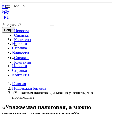
RU
KZ
KZ
RU
...
Найти
Новости
Справка
...
Контакты
Новости
...
Справка
Контакты
Новости
...
Справка
Контакты
Новости
Справка
Контакты
Главная
Поддержка бизнеса
«Уважаемая налоговая, а можно уточнить, что
происходит?»
«Уважаемая налоговая, а можно