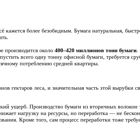
 всё кажется более безобидным. Бумага натуральная, быст
ать.
ре производится около
400–420 миллионов тонн бумаги
.
ыпустить всего одну тонну офисной бумаги, требуется с
сячному потреблению средней квартиры.
нов гектаров леса, и значительная часть этой вырубки с
ский ущерб. Производство бумаги из вторичных волокон
снижает нагрузку на ресурсы, но переработка — не беск
вания. Кроме того, сам процесс переработки тоже требуе