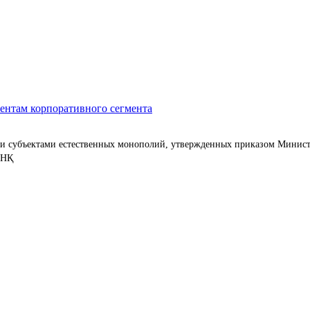
ентам корпоративного сегмента
ти субъектами естественных монополий, утвержденных приказом Минист
/НҚ