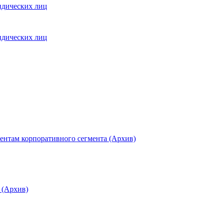
идических лиц
идических лиц
ентам корпоративного сегмента (Архив)
 (Архив)