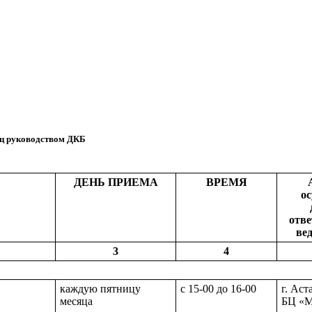
иц руководством ДКБ
ДЕНЬ ПРИЕМА
ВРЕМЯ
ос
отве
ве
3
4
каждую пятницу
с 15-00 до 16-00
г. Аст
месяца
БЦ «М