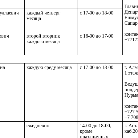
Главн
Депар
уллаевич
каждый четверг
с 17-00 до 18-00
Ешмух
месяца
Сапар
конта
ович
второй вторник
с 16-00 до 17-00
+7717
каждого месяца
на
каждую среду месяца
с 17-00 до 18-00
г. Алм
1 этаж
Ведущ
подде
Нурма
конта
+727 
+7 70
ежедневно
14-00 до 18-00,
г. Аст
кроме
каб.20
праздничных,