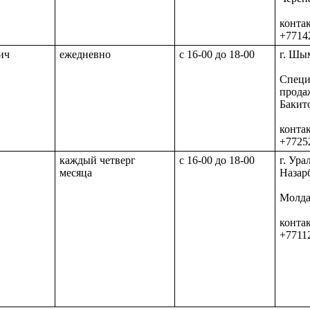
конта
+7714
ич
ежедневно
с 16-00 до 18-00
г. Шым
Специ
прода
Бакит
конта
+7725
каждый четверг
с 16-00 до 18-00
г. Ура
месяца
Назарб
Молда
конта
+7711