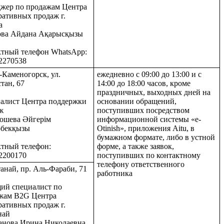
жер по продажам Центра
ративных продаж г.
а
ва Айдана Ақарысқызы
ктный телефон WhatsApp:
2270538
ь-Каменогорск, ул.
ежедневно с 09:00 до 13:00 и с
тан, 67
14:00 до 18:00 часов, кроме
праздничных, выходных дней на
алист Центра поддержки
основании обращений,
ж
поступивших посредством
ошева Әйгерім
информационной системы «e-
бекқызы
Otinish», приложения Aitu, в
бумажном формате, либо в устной
ктный телефон:
форме, а также заявок,
2200170
поступивших по контактному
телефону ответственного
танай, пр. Аль-Фараби, 71
работника
ий специалист по
жам В2G Центра
ративных продаж г.
най
анова Ирина Николаевна