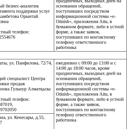
праздничных, выходных дней на
ый бизнес-аналитик
основании обращений,
тамента поддержки услуг
поступивших посредством
амбетова Орынтай
информационной системы «e-
овна
Otinish», приложения Aitu, в
бумажном формате, либо в устной
ктный телефон:
форме, а также заявок,
2554676
поступивших по контактному
телефону ответственного
работника
аты, ул. Панфилова, 72/74,
ежедневно с 09:00 до 13:00 и с
14:00 до 18:00 часов, кроме
праздничных, выходных дней на
ий специалист Центра
основании обращений,
ржки продаж
поступивших посредством
нова Гульнур Алматқызы
информационной системы «e-
Otinish», приложения Aitu, в
ктный телефон:
бумажном формате, либо в устной
587019,
форме, а также заявок,
89702050
поступивших по контактному
телефону ответственного
ана, ул. Кенесары, д.55,
работника
7