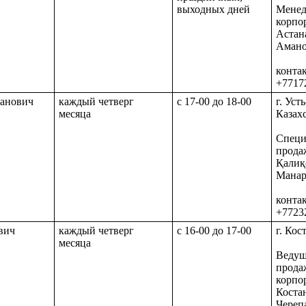
выходных дней
Менед
корпо
Астан
Амано
конта
+7717
анович
каждый четверг
с 17-00 до 18-00
г. Уст
месяца
Казахс
Специ
прода
Қалиқ
Манар
конта
+7723
вич
каждый четверг
с 16-00 до 17-00
г. Кос
месяца
Ведущ
прода
корпо
Коста
Череп