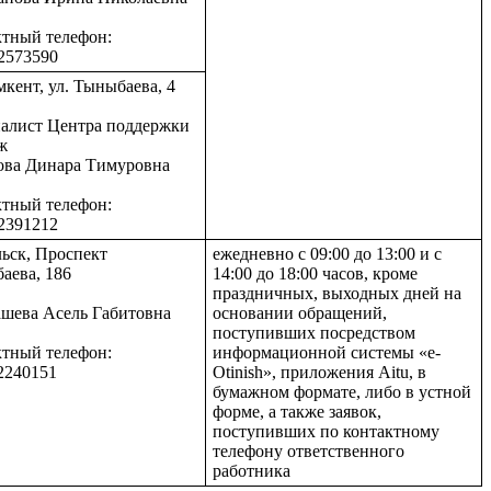
ктный телефон:
2573590
кент, ул. Тыныбаева, 4
алист Центра поддержки
ж
ова Динара Тимуровна
ктный телефон:
2391212
льск, Проспект
ежедневно с 09:00 до 13:00 и с
аева, 186
14:00 до 18:00 часов, кроме
праздничных, выходных дней на
шева Асель Габитовна
основании обращений,
поступивших посредством
ктный телефон:
информационной системы «e-
2240151
Otinish», приложения Aitu, в
бумажном формате, либо в устной
форме, а также заявок,
поступивших по контактному
телефону ответственного
работника