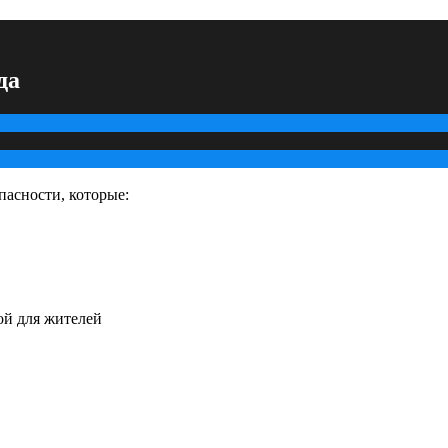
да
асности, которые:
ой для жителей