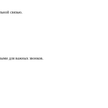
льной связью.
ными для важных звонков.
аши вопросы